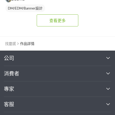
DM/EDM/Banner設計
查看更多
找靈感
作品詳情
繼續完成
公司
關於我們
消費者
找專家(0)
買服務(0)
媒體報導
買服務
專家
部落格
如何使用PRO360
加入我們
案件中心
客服
熱門服務
投資人關係
成為專家