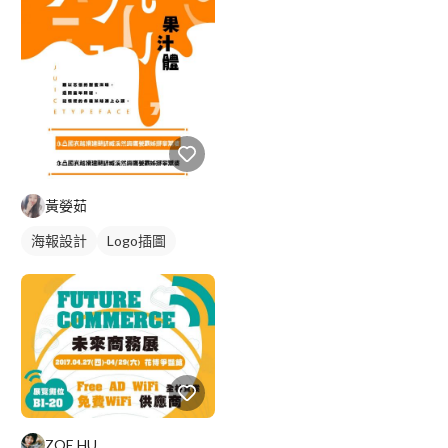
黃嫈茹
海報設計
Logo插圖
ZOE HU