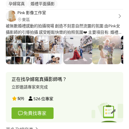
孕婦寫真
婚禮平面攝影
Pink 影像工作室
東區
被無數婚禮感動的拍攝現場 創造不刻意自然流露的氛圍 由Pink女
攝影師的引導拍攝 感受輕鬆快樂的拍照氛圍❤️ 主要項目有: 婚禮紀
實/婚紗攝影 個人寫真/孕婦寫真 親子攝影/抓周拍攝
正在找孕婦寫真攝影師嗎？
立即邀請專家來完成
5
(
9
)
526
位專家
免費找專家