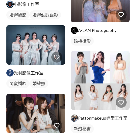
小影像工作室
婚禮攝影
婚禮動態錄影
婚禮平面攝影
A-LAN Photography
婚禮攝影
光羽影像工作室
閨蜜婚紗
婚紗照
婚紗租借
團體攝影
婚紗款式
婚紗人像
Pattonmakeup造型工作室
新娘秘書