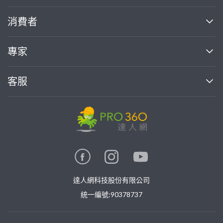
關於我們
消費者
找專家(0)
買服務(0)
媒體報導
買服務
專家
部落格
如何使用PRO360
加入我們
案件中心
客服
熱門服務
投資人關係
成為專家
所有服務
客服中心
合作提案
如何接案
價格行情
使用條款
聯絡我們
專家指南
專家目錄
信任與保障
推廣服務
在地專家推薦
隱私權政策
卓越專家
達人網科技股份有限公司
關鍵字搜尋
公告
特約專家
統一編號:90378737
專業知識
勞健保專區