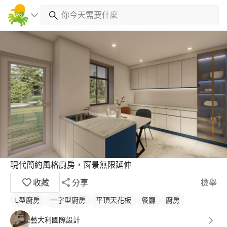
現代簡約風格廚房，窗景無限延伸
收藏
分享
檢舉
L型廚房
一字型廚房
平頂天花板
餐廳
廚房
藝大利國際設計