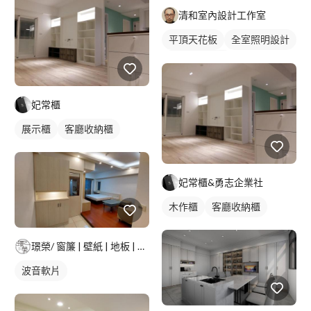
清和室內設計工作室
平頂天花板
全室照明設計
客廳燈光設計
妃常櫃
展示櫃
客廳收納櫃
妃常櫃&勇志企業社
木作櫃
客廳收納櫃
璟榮/ 窗簾 | 壁紙 | 地板 | 建築貼膜 |
波音軟片