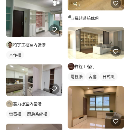
擇越系統傢俱
柏宇工程室內裝修
木作櫃
祥銓工程行
電視牆
客廳
日式風
鑫力捷室內裝潢
電器櫃
廚房系統櫃