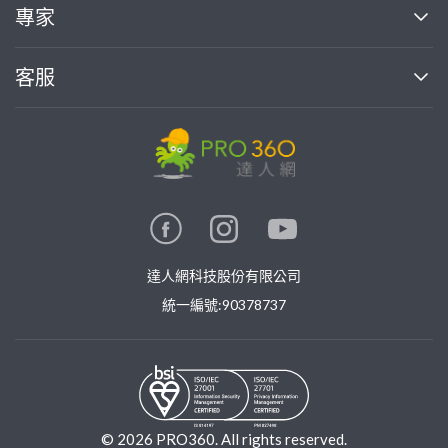
買服務
專家
部落格
如何使用PRO360
加入我們
案件中心
客服
熱門服務
投資人關係
成為專家
所有服務
客服中心
合作提案
如何接案
價格行情
使用條款
聯絡我們
專家指南
專家目錄
信任與保障
推廣服務
在地專家推薦
隱私權政策
卓越專家
達人網科技股份有限公司
關鍵字搜尋
公告
特約專家
統一編號:90378737
專業知識
勞健保專區
問專家
新手攻略
©
2026
PRO360. All rights reserved.