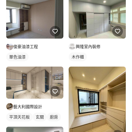
俊豪油漆工程
興隆室內裝修
單色油漆
木作櫃
藝大利國際設計
平頂天花板
玄關
廚房