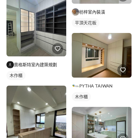
枋梓室內裝潢
平頂天花板
奧格斯特室內建築規劃
木作櫃
PYTHA TAIWAN
木作櫃