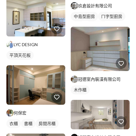
玖倉設計有限公司
中島型廚房
ㄇ字型廚房
廚房
間接照明
全室照明設計
客廳燈光設計
LYC DESIGN
平頂天花板
冠德室內裝潢有限公司
木作櫃
何保宏
衣櫃
書櫃
房間吊櫃