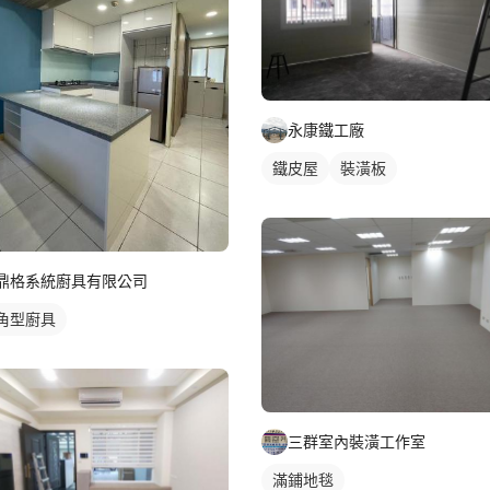
永康鐵工廠
鐵皮屋
裝潢板
鼎格系統廚具有限公司
角型廚具
三群室內裝潢工作室
滿鋪地毯