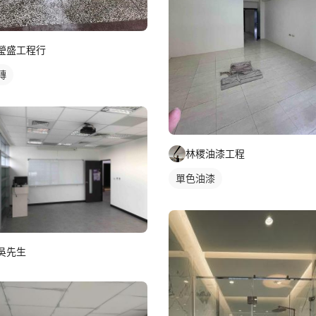
瑩盛工程行
磚
林稷油漆工程
單色油漆
吳先生