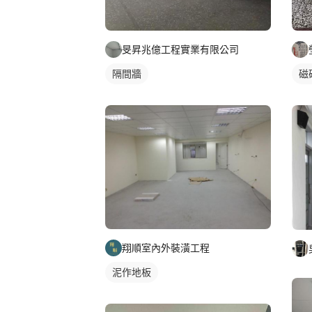
旻昇兆億工程實業有限公司
隔間牆
磁
翔順室內外裝潢工程
泥作地板