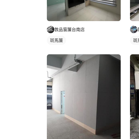
敦品窗簾台南店
斑馬簾
斑