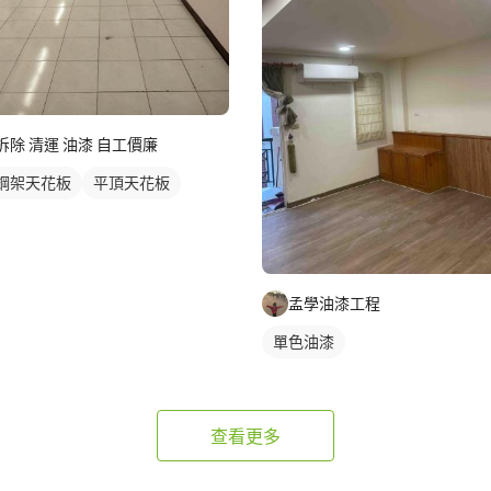
拆除 清運 油漆 自工價廉
鋼架天花板
平頂天花板
孟學油漆工程
單色油漆
查看更多