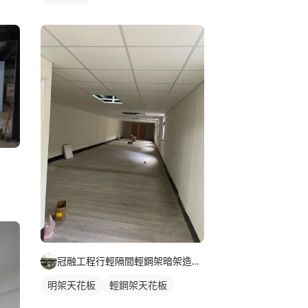
冠融工程行輕隔間輕鋼架暗架造型天花
明架天花板
輕鋼架天花板