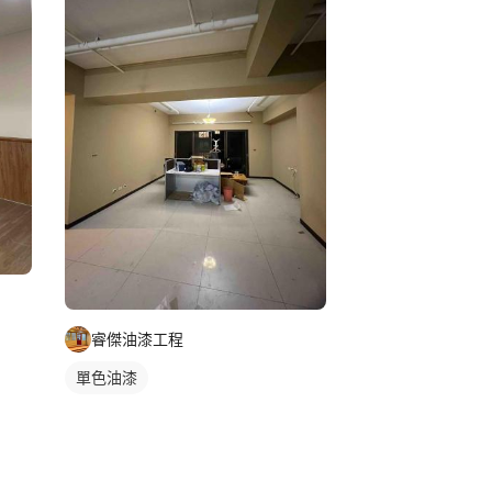
睿傑油漆工程
單色油漆