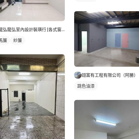
龍弘龍弘室內設計裝璜行 [各式窗簾設計規劃|各式壁紙|塑膠拉
馬簾
紗簾
翊富有工程有限公司（阿勝）
跳色油漆