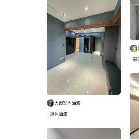
磁
大衛室內油漆
單色油漆