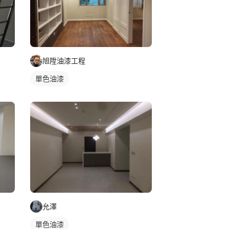
旭陞油漆工程
單色油漆
允澤
單色油漆