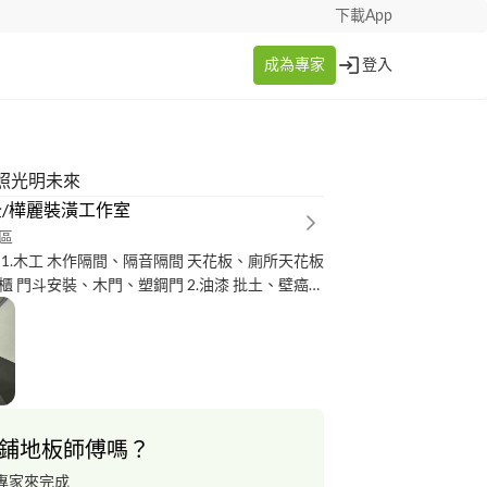
下載App
成為專家
登入
照光明未來
/樺麗裝潢工作室
區
 1.木工 木作隔間、隔音隔間 天花板、廁所天花板
櫃 門斗安裝、木門、塑鋼門 2.油漆 批土、壁癌處
烤漆 油漆塗刷、油漆噴塗 3.各式地板 塑膠地板
卡扣式耐磨地板 架高地板 二、小車物流（1.75
.套房搬家 2.半車物流 3.全車物流
鋪地板師傅嗎？
專家來完成