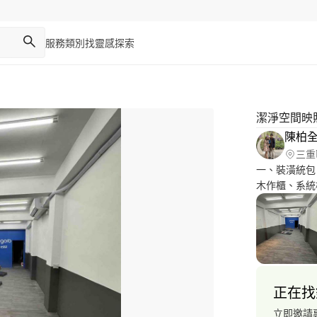
服務類別
找靈感
探索
潔淨空間映
陳柏全
三重
一、裝潢統包
木作櫃、系統
理 木門、櫃體
塗膠耐磨地板 
噸廂型車） 1
正在找
立即邀請