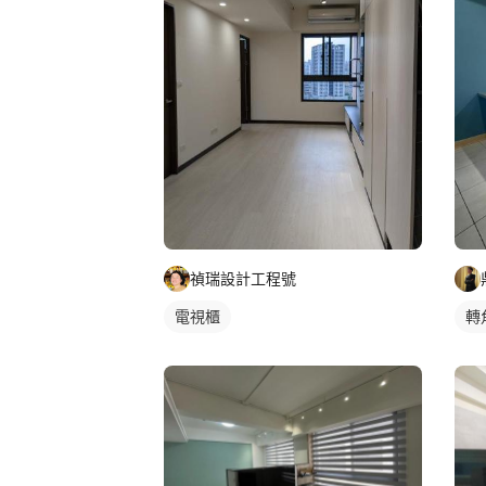
禎瑞設計工程號
電視櫃
轉