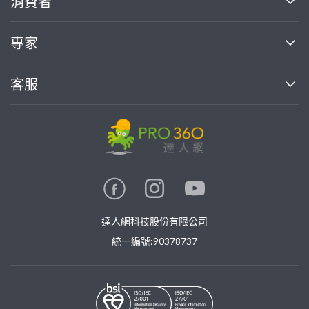
消費者
找專家(0)
買服務(0)
媒體報導
買服務
專家
部落格
如何使用PRO360
加入我們
案件中心
客服
熱門服務
投資人關係
成為專家
所有服務
客服中心
合作提案
如何接案
價格行情
使用條款
聯絡我們
專家指南
專家目錄
信任與保障
推廣服務
在地專家推薦
隱私權政策
卓越專家
達人網科技股份有限公司
關鍵字搜尋
公告
特約專家
統一編號:90378737
專業知識
勞健保專區
問專家
新手攻略