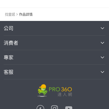
找靈感
作品詳情
繼續完成
公司
關於我們
消費者
找專家(0)
買服務(0)
媒體報導
買服務
專家
部落格
如何使用PRO360
加入我們
案件中心
客服
熱門服務
投資人關係
成為專家
所有服務
客服中心
合作提案
如何接案
價格行情
使用條款
聯絡我們
專家指南
專家目錄
信任與保障
推廣服務