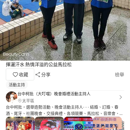
揮灑汗水 熱情洋溢的公益馬拉松
收藏
分享
檢舉
活動主持
台中柯批（大叮噹）晚會婚禮活動主持人
太平區
台中柯批，選舉造勢活動、晚會活動主持人- - - 結婚、訂婚、春
酒、尾牙、社團晚會、交接典禮、各項競賽、馬拉松、音樂會、演
奏會、跨年晚會、展演活動等等，節目安排，歡迎預約