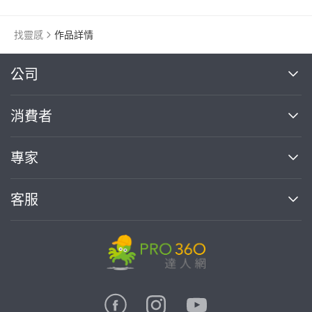
找靈感
作品詳情
繼續完成
公司
關於我們
消費者
找專家(0)
買服務(0)
媒體報導
買服務
專家
部落格
如何使用PRO360
加入我們
案件中心
客服
熱門服務
投資人關係
成為專家
所有服務
客服中心
合作提案
如何接案
價格行情
使用條款
聯絡我們
專家指南
專家目錄
信任與保障
推廣服務