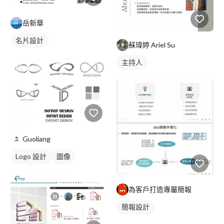
岳新華
名片設計
蘇瑋婷 Ariel Su
主持人
Guoliang
Logo 設計
圖像
日式商標
黑白
為客戶打造專屬簡報
簡報設計