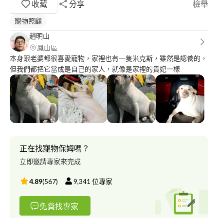
收藏
分享
檢舉
寵物照顧
趙明山
鳳山區
本身跟老婆都很喜愛寵物，家裡也有一隻米克斯，雖然是認養的，
但我們都把它當成是自己的家人，就像是家裡的貴妃一樣
正在找寵物保姆嗎？
立即邀請專家來完成
4.89
(
567
)
9,341
位專家
免費找專家