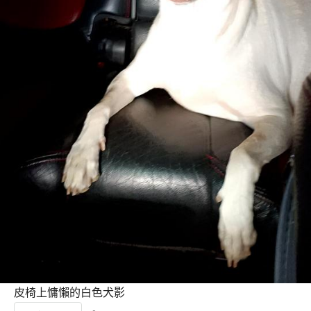
皮椅上慵懶的白色犬影