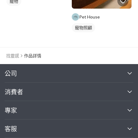
寵物
Pet House
寵物照顧
找靈感
作品詳情
繼續完成
公司
關於我們
消費者
找專家(0)
買服務(0)
媒體報導
買服務
專家
部落格
如何使用PRO360
加入我們
案件中心
客服
熱門服務
投資人關係
成為專家