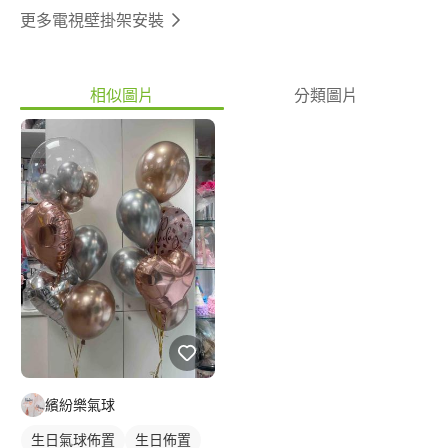
更多電視壁掛架安裝
相似圖片
分類圖片
繽紛樂氣球
生日氣球佈置
生日佈置