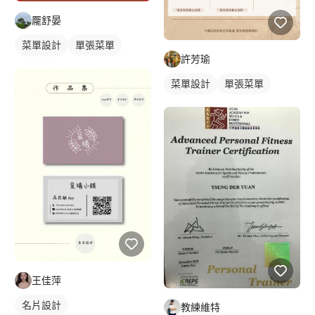
龎舒晏
菜單設計
單張菜單
許芳瑜
飲料菜單
菜單設計
單張菜單
王佳萍
名片設計
教練維特