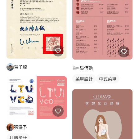
葉子綺
吳侑勳
菜單設計
中式菜單
摺頁菜單
張瀞予
排版設計