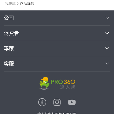
找靈感
作品詳情
繼續完成
公司
關於我們
消費者
找專家(0)
買服務(0)
媒體報導
買服務
專家
部落格
如何使用PRO360
加入我們
案件中心
客服
熱門服務
投資人關係
成為專家
所有服務
客服中心
合作提案
如何接案
價格行情
使用條款
聯絡我們
專家指南
專家目錄
信任與保障
推廣服務
在地專家推薦
隱私權政策
卓越專家