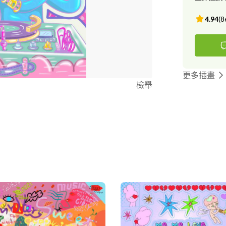
4.94
(
8
更多插畫
檢舉