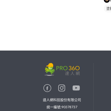
塗
塗
繼續完成
找專家(0)
買服務(0)
達人網科技股份有限公司
統一編號:90378737