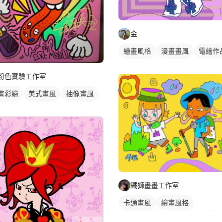
金
繪畫風格
漫畫畫風
電繪作
漫畫風人物
日式畫風
粉色實驗工作室
人物插畫
畫彩繪
美式畫風
抽像畫風
繪風格
繪畫風格
插畫畫作
鴉風壁畫
鐵獅畫畫工作室
卡通畫風
繪畫風格
卡通風人物
電繪作品
插畫