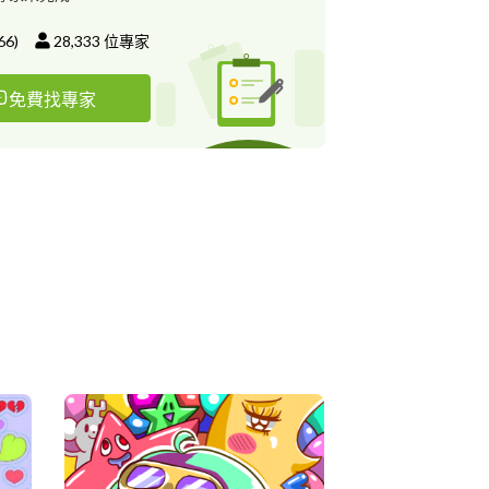
66
)
28,333
位專家
免費找專家