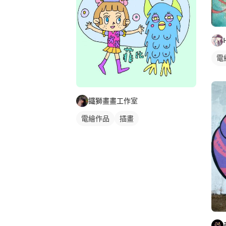
電
插
鐵獅畫畫工作室
電繪作品
插畫