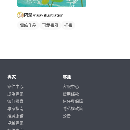
阿潔＊ajay illustration
電繪作品
可愛畫風
插畫
專家
客服
案件中心
客服中心
成為專家
使用條款
如何接案
信任與保障
專家指南
隱私權政策
推廣服務
公告
卓越專家