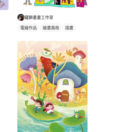
鐵獅畫畫工作室
電繪作品
繪畫風格
插畫