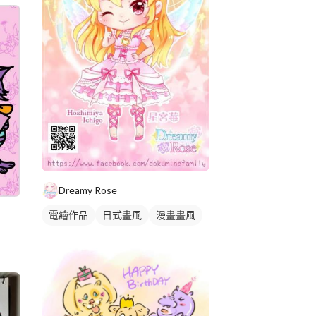
Dreamy Rose
電繪作品
日式畫風
漫畫畫風
繪畫風格
漫畫風人物
人物插畫