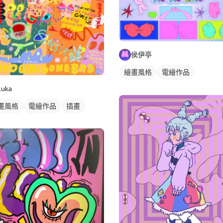
侯伊亭
繪畫風格
電繪作品
卡通風人物
插畫
Luka
畫風格
電繪作品
插畫