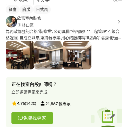
餐廳
廚房
日式風
欣富室內裝修
林口區
為內政部登記合格"裝修業", 公司具備"室內設計""工程管理"乙級合
格證照. 自成立以來,秉持著專業.用心的服務精神,為客戶設計舒適的
生活空間. 可承攬室內設計.房屋改建.房屋修繕.浴室/廚房改建更新
工程........等.
正在找室內設計師嗎？
立即邀請專家來完成
4.75
(
1420
)
21,867
位專家
免費找專家