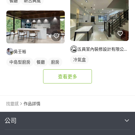
餐廳
新古典風
五員室內裝修設計有限公司/珈霏工程行
吳壬裕
冷氣盒
中島型廚房
餐廳
廚房
查看更多
找靈感
作品詳情
繼續完成
公司