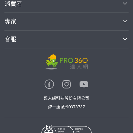
關於我們
消費者
找專家(0)
買服務(0)
媒體報導
買服務
專家
部落格
如何使用PRO360
加入我們
案件中心
客服
熱門服務
投資人關係
成為專家
所有服務
客服中心
合作提案
如何接案
價格行情
使用條款
聯絡我們
專家指南
專家目錄
信任與保障
推廣服務
在地專家推薦
隱私權政策
卓越專家
達人網科技股份有限公司
關鍵字搜尋
公告
特約專家
統一編號:90378737
專業知識
勞健保專區
問專家
新手攻略