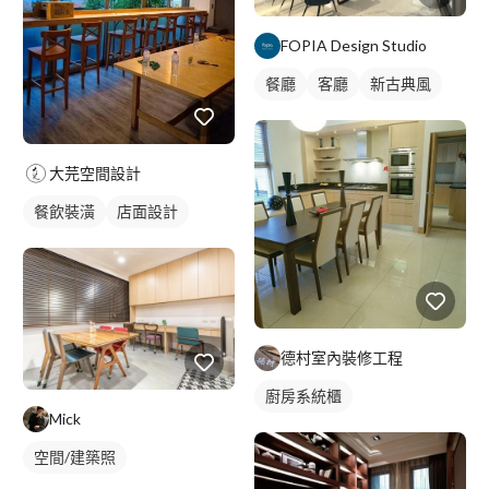
FOPIA Design Studio
餐廳
客廳
新古典風
大芫空間設計
餐飲裝潢
店面設計
德村室內裝修工程
廚房系統櫃
Mick
空間/建築照