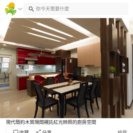
現代簡約木質隔間襯託紅光映照的廚房空間
收藏
分享
檢舉