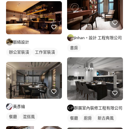
jinhan。設計 工程有限公司
脈絡設計
書房
辦公室裝潢
工作室裝潢
辦公室設計
空間/建築照
全室照明設計
吊燈
黃彥綸
群展室內裝修工程有限公司
餐廳
混搭風
餐廳
廚房
新古典風