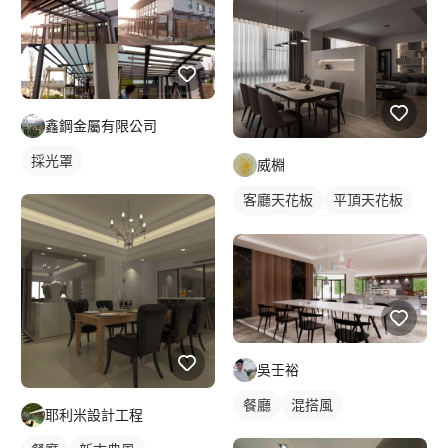
鑫鋼金屬有限公司
採光罩
威棩
客廳天花板
平頂天花板
餐廳
混搭風
吳壬裕
餐廳
混搭風
耶利米設計工程