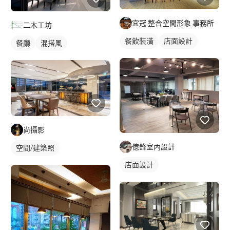
宜冠 整合空間形象 事務所
二木工坊
餐飲裝潢
店面設計
餐廳
混搭風
尚攝影
億鋒室內設計
空間/建築照
店面設計