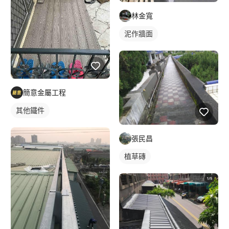
林金寬
泥作牆面
簡意金屬工程
其他鐵件
張民昌
植草磚