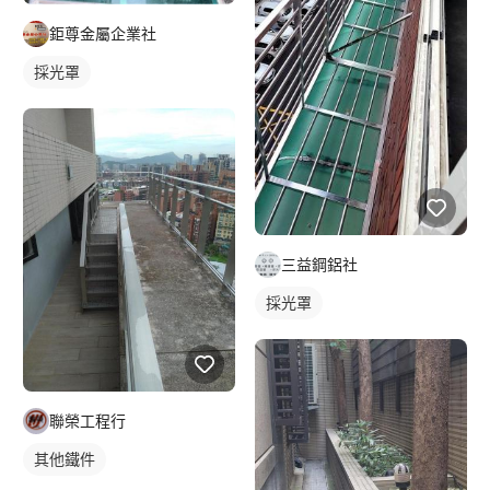
鉅尊金屬企業社
採光罩
三益鋼鋁社
採光罩
聯榮工程行
其他鐵件