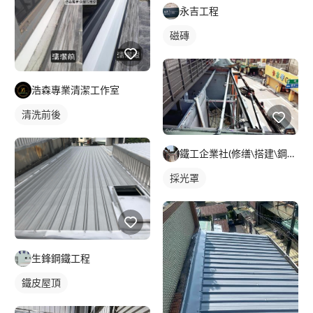
永吉工程
磁磚
浩森專業清潔工作室
清洗前後
鐵工企業社(修缮\搭建\鋼構型鋼）
採光罩
生鋒鋼鐵工程
鐵皮屋頂