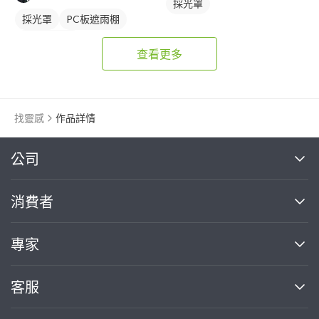
採光罩
採光罩
PC板遮雨棚
PC板採光罩
查看更多
找靈感
作品詳情
繼續完成
公司
關於我們
消費者
找專家(0)
買服務(0)
媒體報導
買服務
專家
部落格
如何使用PRO360
加入我們
案件中心
客服
熱門服務
投資人關係
成為專家