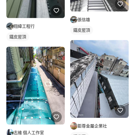
張信雄
翔緯工程行
鐵皮屋頂
鐵皮屋頂
鉅尊金屬企業社
志維 個人工作室