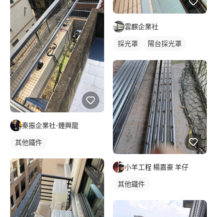
雲麒企業社
採光罩
陽台採光罩
玻璃採光罩
秦振企業社-鍾興龍
其他鐵件
小羊工程 楊嘉豪 羊仔
其他鐵件