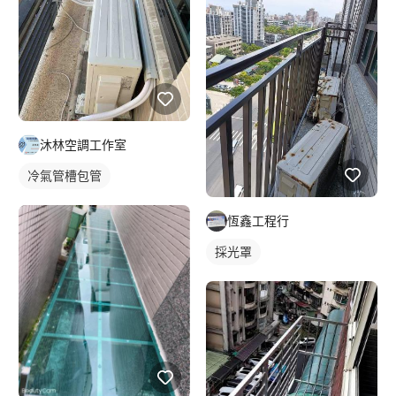
沐林空調工作室
冷氣管槽包管
恆鑫工程行
採光罩