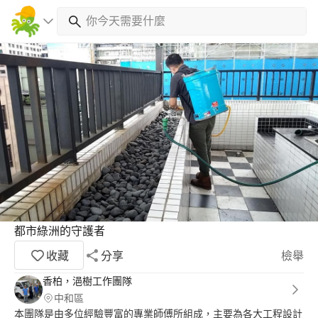
都市綠洲的守護者
收藏
分享
檢舉
香柏，浥樹工作團隊
中和區
本團隊是由多位經驗豐富的專業師傅所組成，主要為各大工程設計