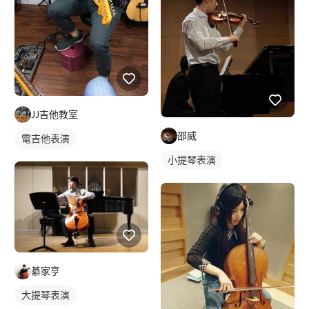
JJ吉他教室
邵威
電吉他表演
小提琴表演
綦家亨
大提琴表演