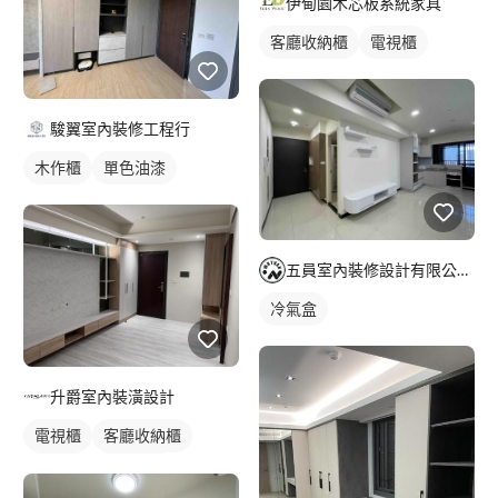
伊甸園木芯板系統家具
客廳收納櫃
電視櫃
駿翼室內裝修工程行
木作櫃
單色油漆
五員室內裝修設計有限公司/珈霏工程行
冷氣盒
升爵室內裝潢設計
電視櫃
客廳收納櫃
木作櫃
櫥櫃木門