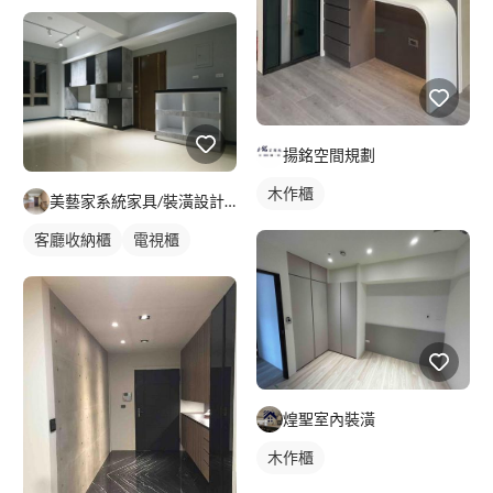
揚銘空間規劃
木作櫃
美藝家系統家具/裝潢設計/統包服務
客廳收納櫃
電視櫃
煌聖室內裝潢
木作櫃