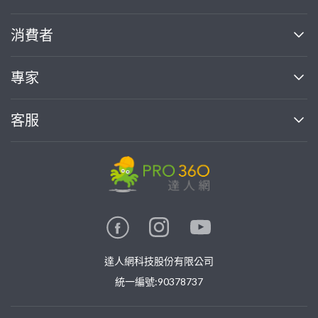
關於我們
消費者
找專家(0)
買服務(0)
媒體報導
買服務
專家
部落格
如何使用PRO360
加入我們
案件中心
客服
熱門服務
投資人關係
成為專家
所有服務
客服中心
合作提案
如何接案
價格行情
使用條款
聯絡我們
專家指南
專家目錄
信任與保障
推廣服務
在地專家推薦
隱私權政策
卓越專家
達人網科技股份有限公司
關鍵字搜尋
公告
特約專家
統一編號:90378737
專業知識
勞健保專區