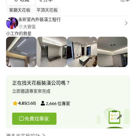
客廳天花板
平頂天花板
永昕室內外裝潢工程行
大寮區
小工作的救星
正在找天花板裝潢公司嗎？
立即邀請專家來完成
4.85
(
168
)
2,666
位專家
免費找專家
更多天花板設計