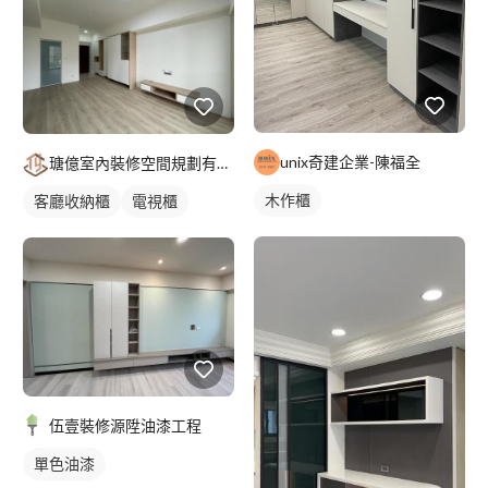
unix奇建企業-陳福全
瑭億室內裝修空間規劃有限公司
木作櫃
客廳收納櫃
電視櫃
伍壹裝修源陞油漆工程
單色油漆