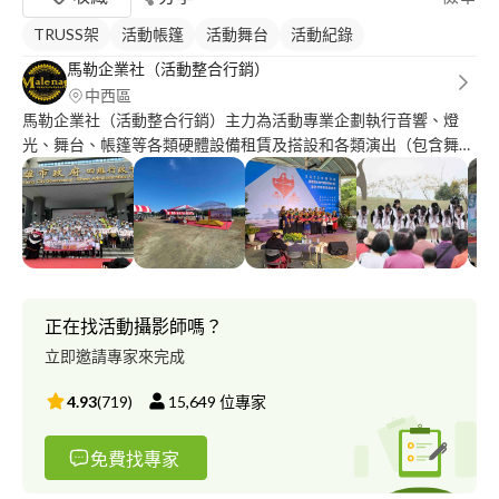
TRUSS架
活動帳篷
活動舞台
活動紀錄
馬勒企業社（活動整合行銷）
中西區
馬勒企業社（活動整合行銷）主力為活動專業企劃執行音響、燈
光、舞台、帳篷等各類硬體設備租賃及搭設和各類演出（包含舞
團、樂團、歌手、魔術等各類演出）從事活動行銷推廣等各式活動
相關服務。目前是台南唯一有原住民企業證明的活動整合行銷公
司，服務團隊有五年以上的工作經歷，於2019年正式成立合法營
登，客製化活動，品質值得您信賴。
正在找活動攝影師嗎？
立即邀請專家來完成
4.93
(
719
)
15,649
位專家
免費找專家