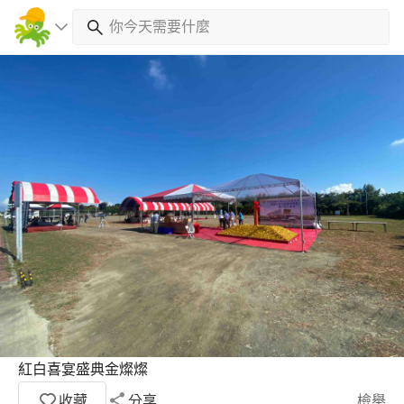
紅白喜宴盛典金燦燦
收藏
分享
檢舉