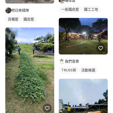
陳倖容
一般鐵皮屋
鐵工工地
明日修繕隊
鐵皮屋
鐵皮浪板
貨櫃屋
鐵皮屋
我們音樂
TRUSS架
活動帳篷
活動舞台