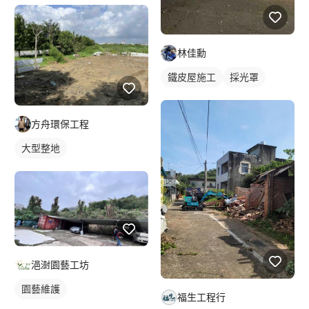
林佳勳
鐵皮屋施工
採光罩
方舟環保工程
大型整地
浥澍園藝工坊
園藝維護
福生工程行