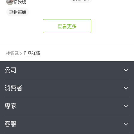
徐晏緹
寵物照顧
查看更多
找靈感
作品詳情
繼續完成
公司
關於我們
消費者
找專家(0)
買服務(0)
媒體報導
買服務
專家
部落格
如何使用PRO360
加入我們
案件中心
客服
熱門服務
投資人關係
成為專家