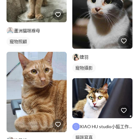
蘆洲貓咪褓母
寵物照顧
婕羽
寵物攝影
XIAO HU studio小狐工作室
貓咪寫真