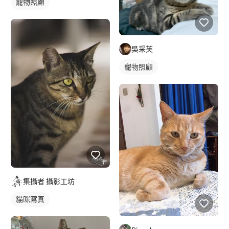
寵物照顧
吳采芙
寵物照顧
集攝者 攝影工坊
貓咪寫真