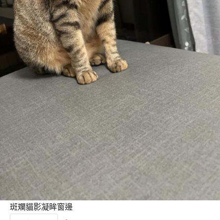
斑斕貓影凝眸窗邊