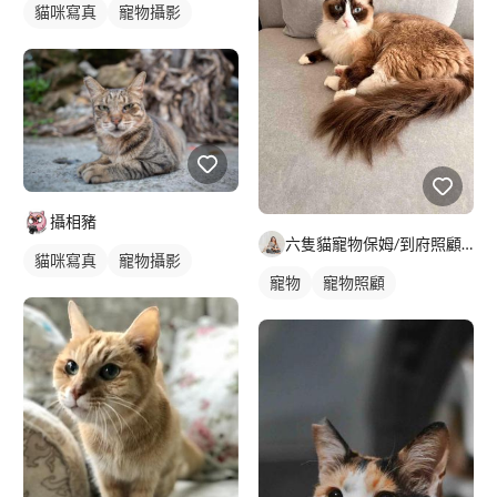
貓咪寫真
寵物攝影
攝相豬
六隻貓寵物保姆/到府照顧/遛狗/到府洗澡｜kol部落客｜Yu
貓咪寫真
寵物攝影
寵物
寵物照顧