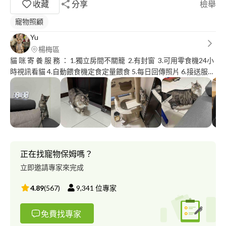
收藏
分享
檢舉
寵物照顧
Yu
楊梅區
貓 咪 寄 養 服 務 ： 1.獨立房間不關籠 2.有封窗 3.可用零食機24小
時視訊看貓 4.自動餵食機定食定量餵食 5.每日回傳照片 6.接送服務
7.梳毛、陪玩 8.其他(看主人需求，可討論)
正在找寵物保姆嗎？
立即邀請專家來完成
4.89
(
567
)
9,341
位專家
免費找專家