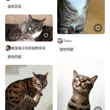
貓咪寫真
Tracy
緗蔆喵汪到府服務保母
寵物照顧
寵物照顧