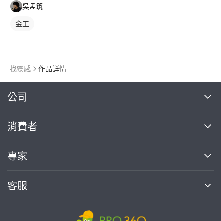
吳孟筑
金工
找靈感
作品詳情
繼續完成
公司
關於我們
消費者
找專家(0)
買服務(0)
媒體報導
買服務
專家
部落格
如何使用PRO360
加入我們
案件中心
客服
熱門服務
投資人關係
成為專家
所有服務
客服中心
合作提案
如何接案