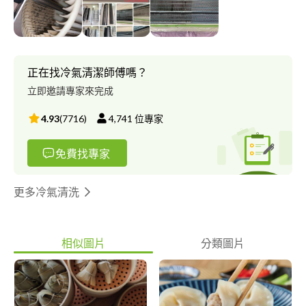
正在找冷氣清潔師傅嗎？
立即邀請專家來完成
4.93
(
7716
)
4,741
位專家
免費找專家
更多冷氣清洗
相似圖片
分類圖片