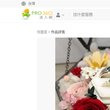
台灣
找靈感
作品詳情