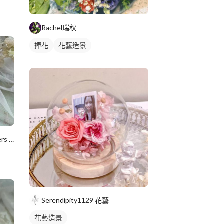
Rachel瑞秋
捧花
花藝造景
Yumi手作烘焙/韓式擠花/flowers cake/香氛蠟
Serendipity1129 花藝
花藝造景