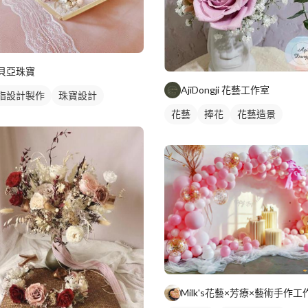
貝亞珠寶
AjiDongji 花藝工作室
指設計製作
珠寶設計
花藝
捧花
花藝造景
Milk's花藝×芳療×藝術手作工