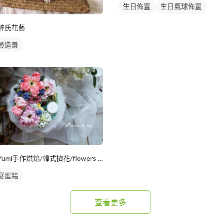
生日佈置
生日氣球佈置
花藝造景
醉氏花藝
藝造景
Yumi手作烘焙/韓式擠花/flowers cake/香氛蠟
宴蛋糕
查看更多