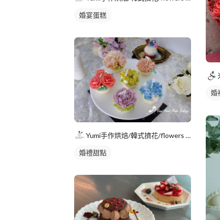
婚宴蛋糕
婚
花
Yumi手作烘焙/韓式擠花/flowers cake/香氛蠟
婚禮甜點