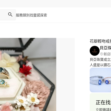
服務類別
找靈感
探索
花瓣輕吻戒
貝亞
新店
貝亞珠寶成立
人還是以鑽石
專業客製化，
道實惠? 服務
正在找
立即邀請