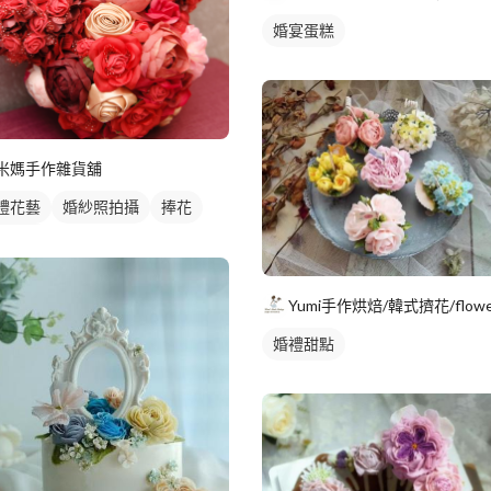
婚宴蛋糕
米媽手作雜貨舖
禮花藝
婚紗照拍攝
捧花
藝造景
婚禮甜點