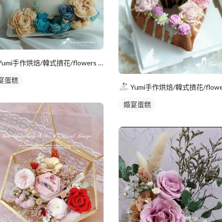
Yumi手作烘焙/韓式擠花/flowers cake/香氛蠟
宴蛋糕
婚宴蛋糕