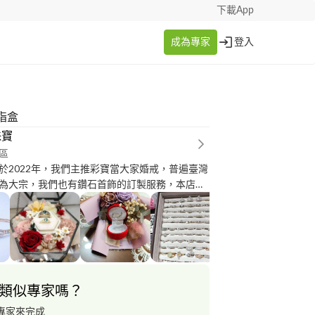
下載App
成為專家
登入
指盒
珠寶
區
於2022年，我們主推彩寶當大家婚戒，普遍臺灣
為大宗，我們也有鑽石首飾的訂製服務，本店以
如有喜歡的款式歡迎來圖或全客製訂製，價格公
項目 ?來圖訂製 ?設計客製化 ?修改戒圍
類似專家嗎？
專家來完成