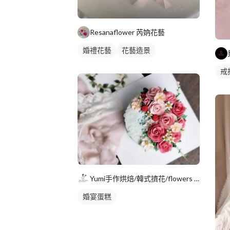
Resanaflower 芮妠花藝
婚禮花藝
花藝造景
戒
Yumi手作烘焙/韓式擠花/flowers cake/香氛蠟
婚宴蛋糕