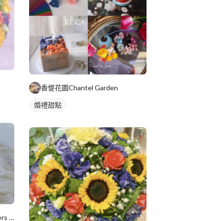
香惿花園Chantel Garden
婚禮甜點
Yumi手作烘焙/韓式擠花/flowers cake/香氛蠟