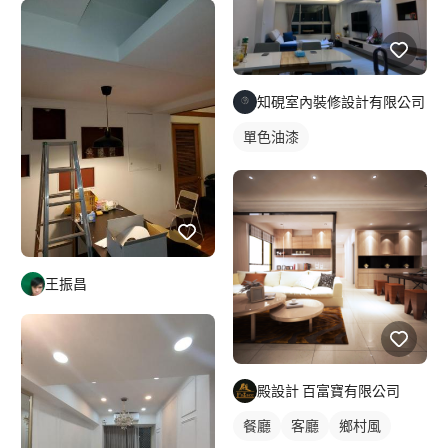
知硯室內裝修設計有限公司
單色油漆
王振昌
殿設計 百富寶有限公司
餐廳
客廳
鄉村風