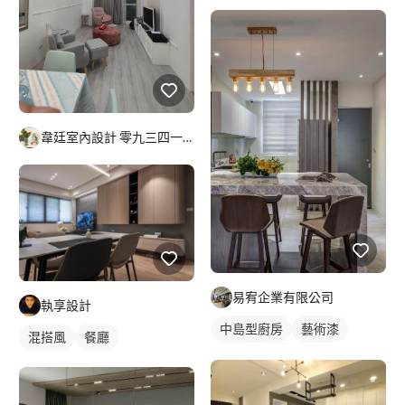
韋廷室內設計 零九三四一六八五九零
易宥企業有限公司
執享設計
中島型廚房
藝術漆
混搭風
餐廳
餐廳
廚房