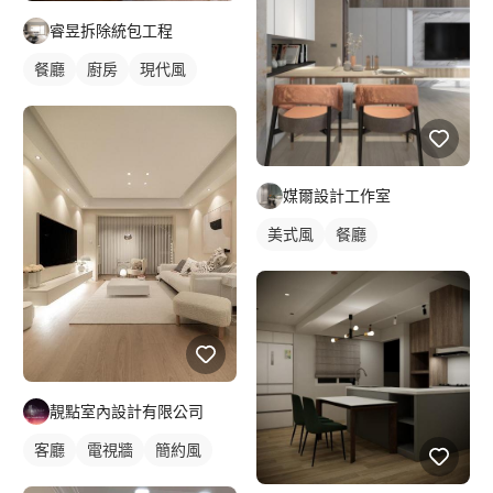
睿昱拆除統包工程
餐廳
廚房
現代風
媒爾設計工作室
美式風
餐廳
靚點室內設計有限公司
客廳
電視牆
簡約風