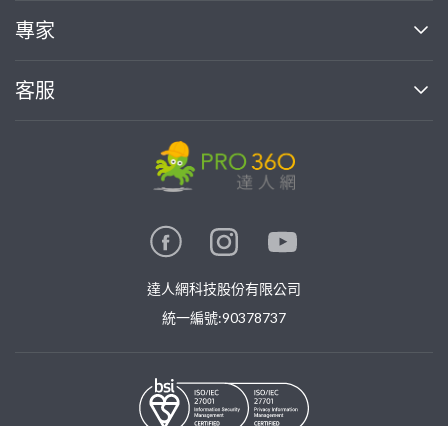
買服務
專家
部落格
如何使用PRO360
加入我們
案件中心
客服
熱門服務
投資人關係
成為專家
所有服務
客服中心
合作提案
如何接案
價格行情
使用條款
聯絡我們
專家指南
專家目錄
信任與保障
推廣服務
在地專家推薦
隱私權政策
卓越專家
達人網科技股份有限公司
關鍵字搜尋
公告
特約專家
統一編號:90378737
專業知識
勞健保專區
問專家
新手攻略