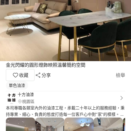
金光閃耀的圓形燈飾映照溫馨簡約空間
收藏
分享
檢舉
單色油漆
十方油漆
桃園區
本司專職各類室內外的油漆工程，承載二十年以上的服務經驗，秉
持專業、細心、負責的態度打造每一位客戶心中對“家”的模樣。 由
於每種牆面使用狀況和施工處理方式都不一樣，所以本司盡量以現
場勘查估價為主，也能讓客戶能進一步了解狀況與施工程序。