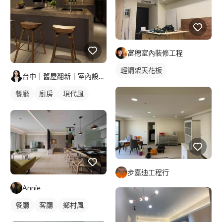
富穗室內裝修工程
輕鋼架天花板
台中｜舊屋翻新｜室內設計｜新屋裝潢｜空間規劃｜工程統包
餐廳
廚房
現代風
步嘉迪工程行
Annie
餐廳
客廳
鄉村風