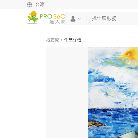
台灣
找靈感
作品詳情