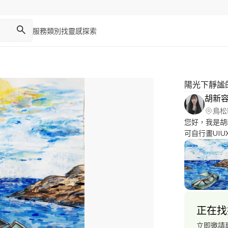
服務類別
找靈感
探索
陽光下靜謐
胡新
鳥松
您好，我是胡
可自行畫UIU
行，實現設計稿內
獨立切版、完
對於畫畫方面
國皇家鋼琴檢
學都能提供協
正在找
立即邀請