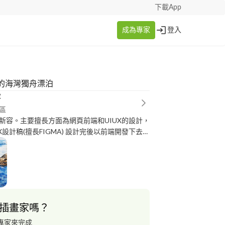
下載App
成為專家
登入
的海灣獨舟漂泊
容
區
新容。主要擅長方面為網頁前端和UIUX的設計，
X設計稿(擅長FIGMA) 設計完後以前端開發下去執
容。熟悉 HTML5、 CSS3、Javascript，可
成RWD網頁。而程式方面則是熟悉C++之撰寫。
則是擅長水彩，音樂部分擅長彈鋼琴，有通過英
定第三、第四和第五級，家教科目對於國文跟數
助和教學，有需要歡迎聯絡，謝謝！
插畫家嗎？
專家來完成