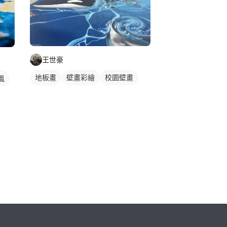
王世豪
地板畫
壁畫彩繪
校園壁畫
風
海洋壁畫
3D壁畫