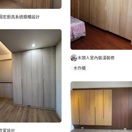
圓宏廚具系統櫥櫃設計
木頭人室內裝潢裝修
木作櫃
宜家設計