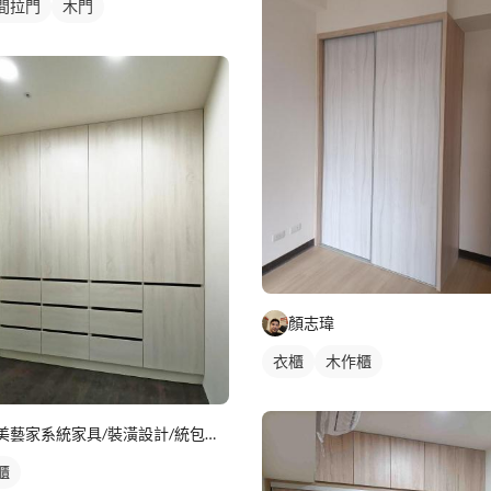
間拉門
木門
顏志瑋
衣櫃
木作櫃
美藝家系統家具/裝潢設計/統包服務
櫃