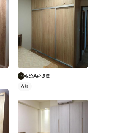
森設系統櫥櫃
衣櫃