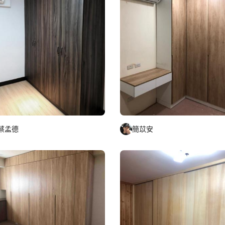
蔡孟德
簡苡安