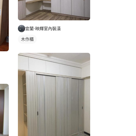
宜蘭-映輝室內裝潢
木作櫃