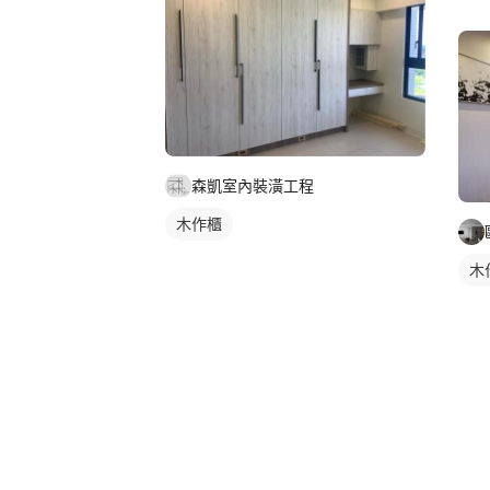
森凱室內裝潢工程
木作櫃
木