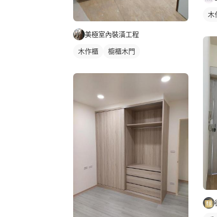
木
美極室內裝潢工程
木作櫃
櫥櫃木門