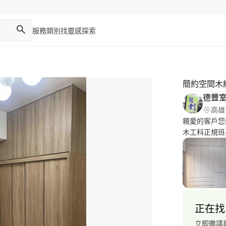
服務類別
找靈感
探索
簡約空間木
德豐
高雄
親愛的客戶您
木工科正規班
良好的工班，
希望有機會能
惠的價格。
正在找
立即邀請