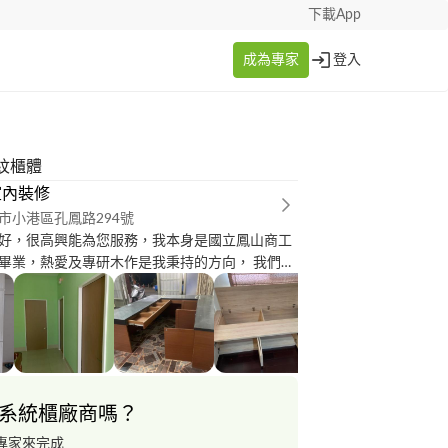
下載App
成為專家
登入
紋櫃體
室內裝修
市小港區孔鳳路294號
好，很高興能為您服務，我本身是國立鳳山商工
畢業，熱愛及專研木作是我秉持的方向， 我們有
能為您效力，按步就班的施做，絕不偷工減料。
到您那邊了解您的需求，免費估價仗量，給您實
系統櫃廠商嗎？
專家來完成