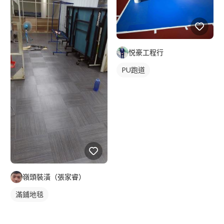
悦豪工程行
PU跑道
嶺頭裝潢（張家睿）
滿鋪地毯