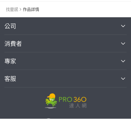
找靈感
作品詳情
繼續完成
公司
關於我們
消費者
找專家(0)
買服務(0)
媒體報導
買服務
專家
部落格
如何使用PRO360
加入我們
案件中心
客服
熱門服務
投資人關係
成為專家
所有服務
客服中心
合作提案
如何接案
價格行情
使用條款
聯絡我們
專家指南
專家目錄
信任與保障
推廣服務
在地專家推薦
隱私權政策
免費找專家