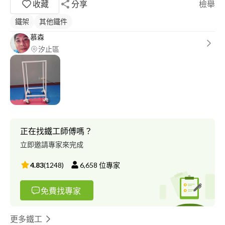
收藏
分享
檢舉
鐵架
其他鐵件
慕森
汐止區
正在找鐵工師傅嗎？
立即邀請專家來完成
4.83
(
1248
)
6,658
位專家
免費找專家
更多鐵工