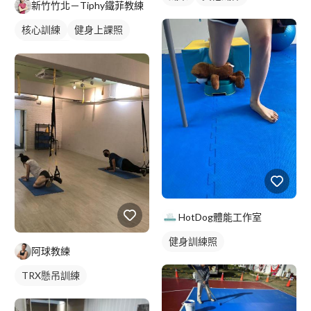
新竹竹北－Tiphy鐵菲教練
核心訓練
健身上課照
健身團體課
健身課程
HotDog體能工作室
健身訓練照
阿球教練
TRX懸吊訓練