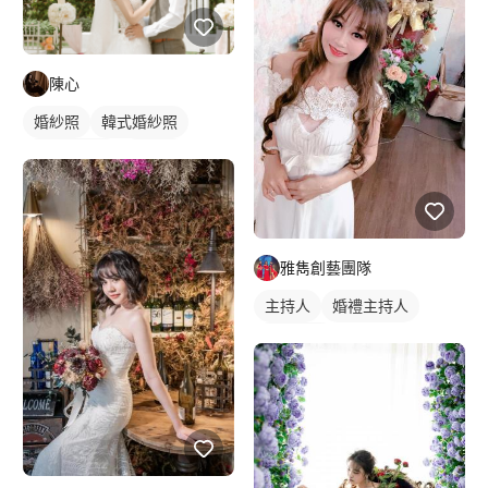
婚禮平面攝影
陳心
婚紗照
韓式婚紗照
情侶藝術照
情侶照
情侶婚紗照
婚禮平面攝影
婚禮攝影
雅雋創藝團隊
主持人
婚禮主持人
婚禮顧問