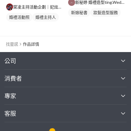
新秘婷 婚禮造型ting.WeddingStylist
棠凌主持活動企劃｜妃炫樂團
新娘秘書
妝髮造型服務
婚禮活動照
婚禮主持人
婚禮顧問
找靈感
作品詳情
繼續完成
公司
關於我們
消費者
找專家(0)
買服務(0)
媒體報導
買服務
專家
部落格
如何使用PRO360
加入我們
案件中心
客服
熱門服務
投資人關係
成為專家
所有服務
客服中心