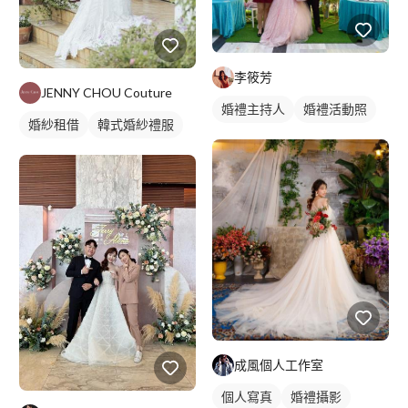
李筱芳
JENNY CHOU Couture
婚禮主持人
婚禮活動照
婚紗租借
韓式婚紗禮服
成風個人工作室
個人寫真
婚禮攝影