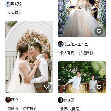
歐陽琦
女模特兒
成風個人工作室
個人寫真
婚禮攝影
婚紗照
個人婚紗寫真
陳心
蘇瑪麗
婚紗照
婚禮攝影
情侶/夫妻照