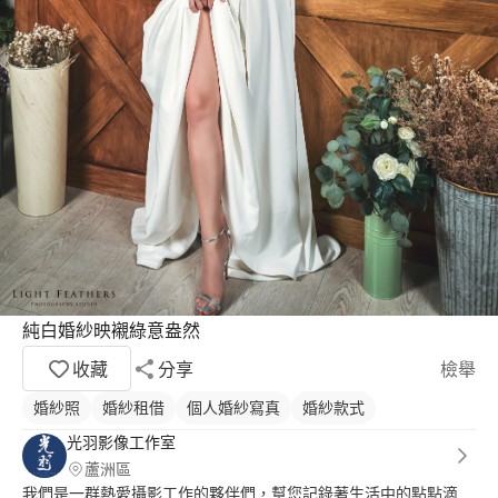
純白婚紗映襯綠意盎然
收藏
分享
檢舉
婚紗照
婚紗租借
個人婚紗寫真
婚紗款式
光羽影像工作室
蘆洲區
我們是一群熱愛攝影工作的夥伴們，幫您記錄著生活中的點點滴