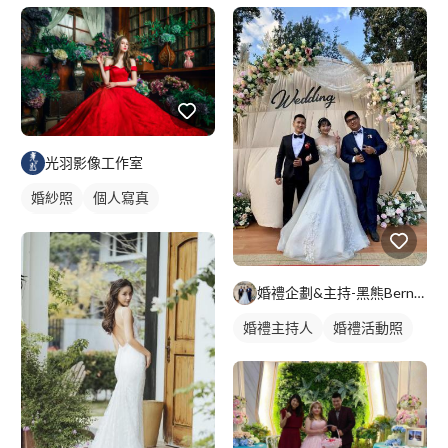
光羽影像工作室
婚紗照
個人寫真
藝術照
婚紗租借
個人婚紗寫真
婚紗款式
英式婚紗照
婚禮企劃&主持-黑熊Bernard
婚禮主持人
婚禮活動照