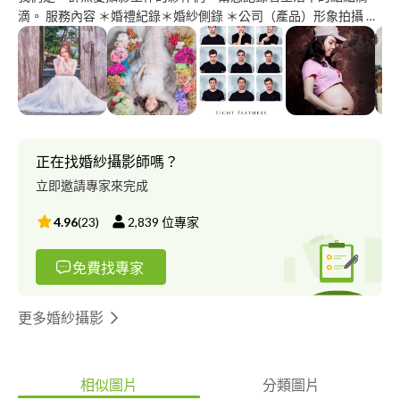
滴。 服務內容 ＊婚禮紀錄＊婚紗側錄 ＊公司（產品）形象拍攝 網
拍 商攝 ＊各種公司行號學校宴客活動記錄 作品參考：
https://goo.gl/N8fU2S
正在找婚紗攝影師嗎？
立即邀請專家來完成
4.96
(
23
)
2,839
位專家
免費找專家
更多婚紗攝影
相似圖片
分類圖片