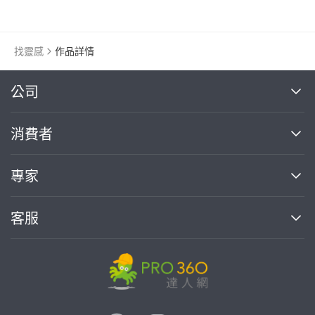
寫實畫風
插畫畫作
找靈感
作品詳情
繼續完成
公司
關於我們
消費者
找專家(0)
買服務(0)
媒體報導
買服務
專家
部落格
如何使用PRO360
加入我們
案件中心
客服
熱門服務
投資人關係
成為專家
所有服務
客服中心
合作提案
如何接案
價格行情
使用條款
聯絡我們
專家指南
專家目錄
信任與保障