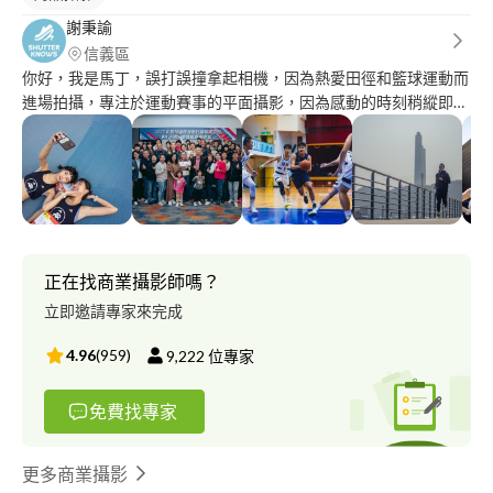
謝秉諭
信義區
你好，我是馬丁，誤打誤撞拿起相機，因為熱愛田徑和籃球運動而
進場拍攝，專注於運動賽事的平面攝影，因為感動的時刻稍縱即
逝，捕捉到即是永恆。 除了運動外，各式活動記錄及商品實拍也
都有接案經驗，可參考網址及IG作品集
https://www.instagram.com/shutter.knows/ 有興趣歡迎洽談，可
以使用 IG 或 LINE 直接私訊我，或是 ********* 聯繫 依拍攝時數
的長短調整報價，若需外縣市出機、開發票等，產生的交通費與稅
金另計
正在找商業攝影師嗎？
立即邀請專家來完成
4.96
(
959
)
9,222
位專家
免費找專家
更多商業攝影