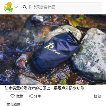
防水袋置於溪流旁的石頭上，展現戶外防水功能
收藏
分享
檢舉
商品攝影