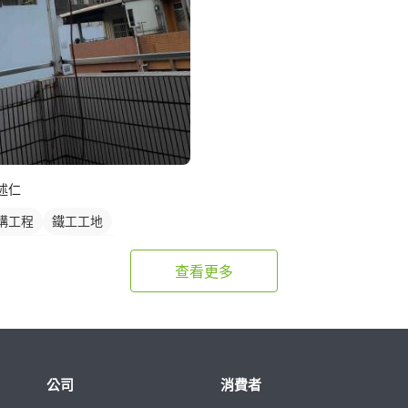
述仁
構工程
鐵工工地
構鐵皮屋
鋼骨架構
查看更多
公司
消費者