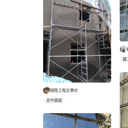
鐵
瑞陞工程企業社
泥作牆面