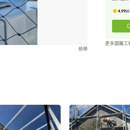
4.99
(
6
更多圍籬工
檢舉