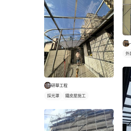
外
研華工程
採光罩
鐵皮屋施工
玻璃採光罩