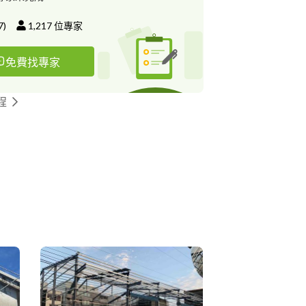
7
)
1,217
位專家
免費找專家
程