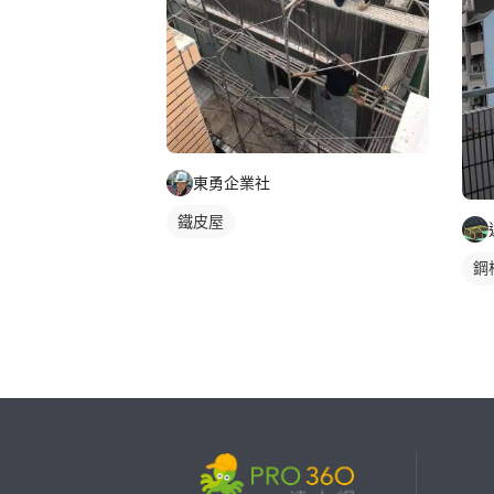
東勇企業社
鐵皮屋
鋼
鋼
繼續完成