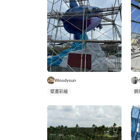
Woodysun
壁畫彩繪
鋼