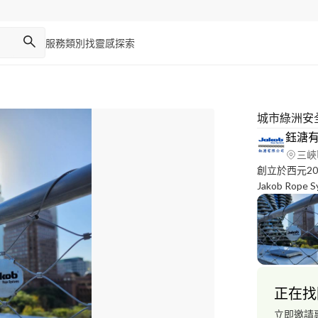
服務類別
找靈感
探索
城市綠洲安
鈺溏
三峽
創立於西元2
Jakob Ro
酯中空板台灣
一、服務至上
且不斷以嶄新
技術方面的諮
正在找
立即邀請