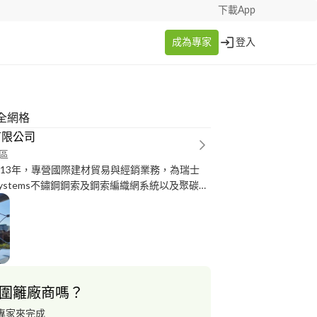
下載App
成為專家
登入
全網格
有限公司
區
013年，專營國際建材貿易與經銷業務，為瑞士
pe Systems不鏽鋼鋼索及鋼索編織網系統以及聚碳酸
總代理，秉持 「創新求變、追求卓越、品質第
」之經營理念，期許朝國際化與專業化邁進，並
的理念、積極熱誠的服務態度，提供客戶產品與
詢。
圍籬廠商嗎？
專家來完成