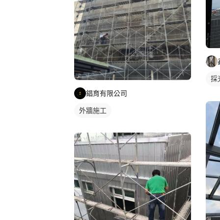
採
屋
錩育有限公司
外牆施工