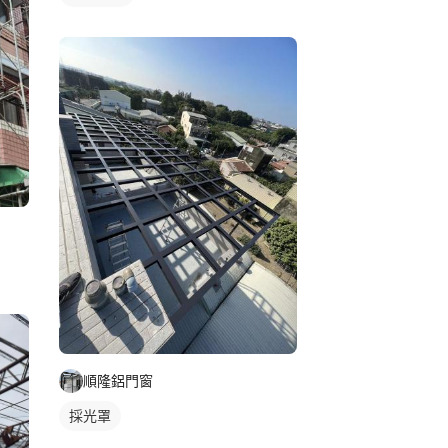
順隆鋁門窗
採光罩