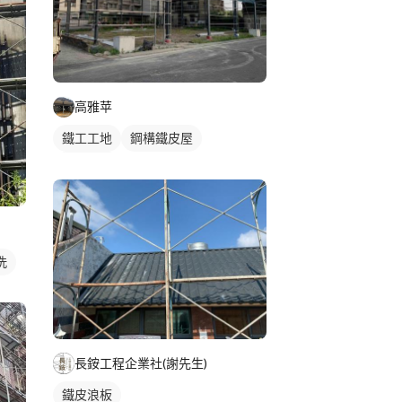
高雅苹
鐵工工地
鋼構鐵皮屋
鋼骨架構
洗
長銨工程企業社(謝先生)
鐵皮浪板