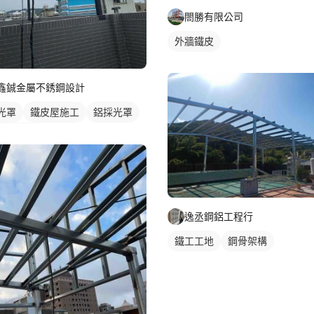
閤勝有限公司
外牆鐵皮
鑫鋮金屬不銹鋼設計
光罩
鐵皮屋施工
鋁採光罩
頂採光罩
逸丞鋼鋁工程行
鐵工工地
鋼骨架構