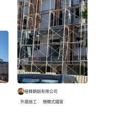
極鋒鋼鋁有限公司
外牆施工
柵欄式鐵窗