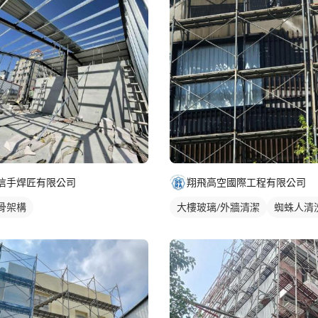
信手焊匠有限公司
翔飛高空國際工程有限公司
骨架構
大樓玻璃/外牆清潔
蜘蛛人清