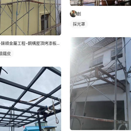
創
採光罩
~錸順金屬工程~鋼構屋頂烤漆板鐵棟鐵工廠
牆鐵皮