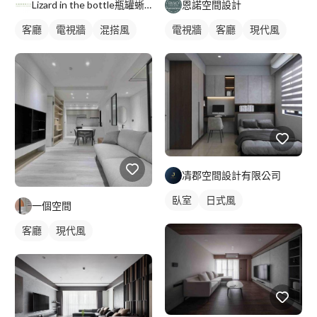
Lizard in the bottle瓶罐蜥蜴製作社
恩諾空間設計
客廳
電視牆
混搭風
電視牆
客廳
現代風
凊郡空間設計有限公司
臥室
日式風
一個空間
客廳
現代風