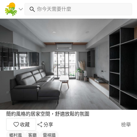
簡約風格的居家空間，舒適放鬆的氛圍
收藏
分享
檢舉
鄉村風
客廳
電視牆