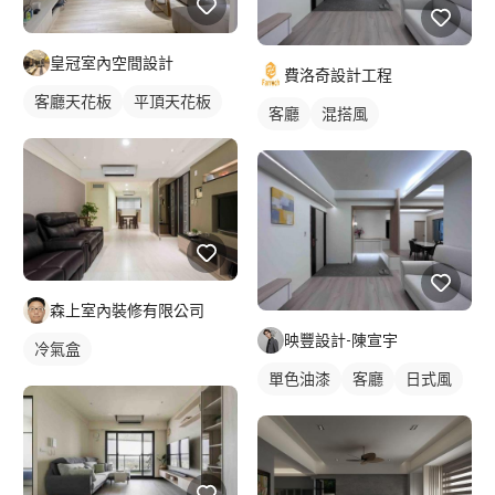
皇冠室內空間設計
費洛奇設計工程
客廳天花板
平頂天花板
客廳
混搭風
森上室內裝修有限公司
映豐設計-陳宣宇
冷氣盒
單色油漆
客廳
日式風