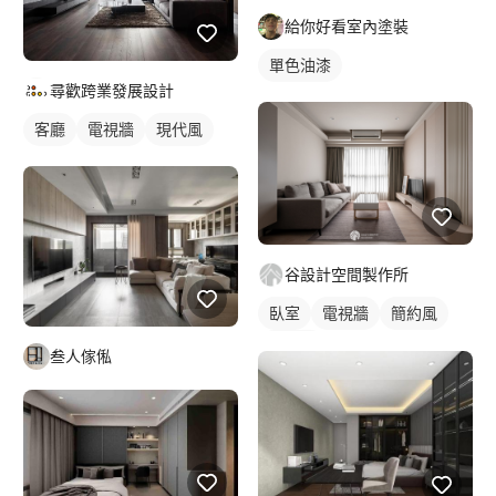
給你好看室內塗裝
單色油漆
尋歡跨業發展設計
客廳
電視牆
現代風
谷設計空間製作所
臥室
電視牆
簡約風
現代風
叁人傢俬