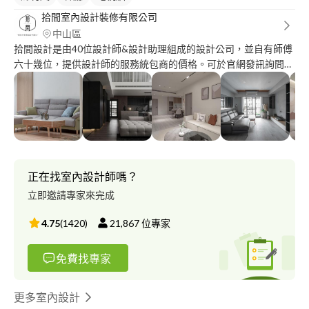
拾間室內設計裝修有限公司
中山區
拾間設計是由40位設計師&設計助理組成的設計公司，並自有師傅
六十幾位，提供設計師的服務統包商的價格。可於官網發訊詢問。
?統包商的價格，設計師的設計服務。 ?免費出圖-2D圖面、3D建
模。 ??‍♂️神速提案-3-5天快速設計提案。 ⛏一般住家45天工作日內
完成施工。 ?與建商配合做樣品屋跟新成屋的設計。 ?自有工班：
水電、泥做、拆除、防水、油漆 ?自有系統櫃工廠，系統櫃設計超
過15年的經驗。 使用台製五金，奧地利blum、德國黑騎士五金、
egger板材。可自由選購。 ?並設有專業隔套房部門。 ⛑建築師諮
詢服務，申請室內裝修許可證。 ?老屋翻新防水抓漏專家。 ??‍♂️公
正在找室內設計師嗎？
司資本額 2800 萬，售後安心有保障。 高檔服務，平價收費。 多年
立即邀請專家來完成
設計經驗、一流工班技術、淘寶傢俱、高端傢俱進口牌照。 拾間
室內設計公司官方網站: https://dctdesign.tw/
4.75
(
1420
)
21,867
位專家
免費找專家
更多室內設計