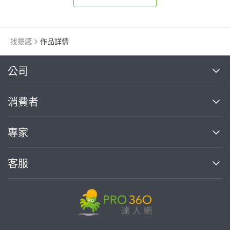
找靈感
作品詳情
繼續完成
公司
關於我們
消費者
找專家(0)
買服務(0)
媒體報導
買服務
專家
部落格
如何使用PRO360
加入我們
案件中心
客服
熱門服務
投資人關係
成為專家
所有服務
客服中心
合作提案
如何接案
價格行情
使用條款
聯絡我們
專家指南
專家目錄
信任與保障