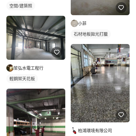
空間/建築照
小菲
石材地板拋光打臘
笙弘水電工程行
輕鋼架天花板
柏鴻環境有限公司