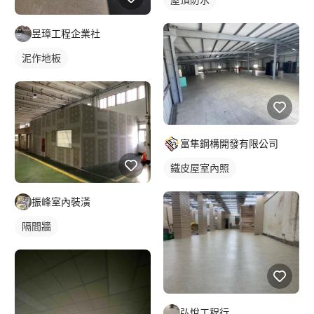
昱璋工程企業社
泥作地板
富隼鋼構開發有限公司
鐵皮屋室內照
振峰室內裝潢
隔間牆
弘悅工程行