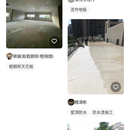
泥作地板
蔡鎮鴻(輕鋼架/輕隔間)
輕鋼架天花板
魏鴻彬
屋頂防水
防水漆施工