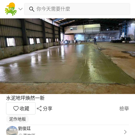
水泥地坪煥然一新
收藏
分享
檢舉
泥作地板
劉俊廷