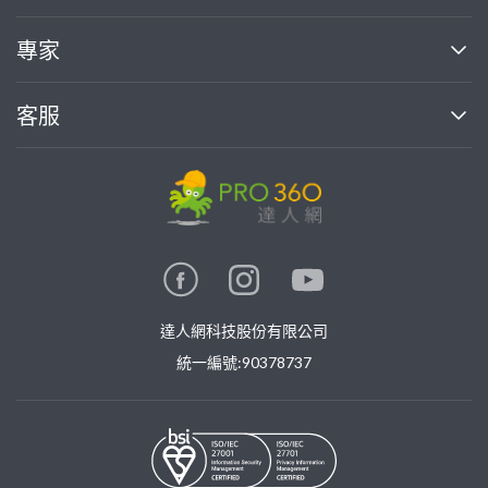
媒體報導
買服務
專家
部落格
如何使用PRO360
加入我們
案件中心
客服
熱門服務
投資人關係
成為專家
所有服務
客服中心
合作提案
如何接案
價格行情
使用條款
聯絡我們
專家指南
專家目錄
信任與保障
推廣服務
在地專家推薦
隱私權政策
卓越專家
達人網科技股份有限公司
關鍵字搜尋
公告
特約專家
統一編號:90378737
專業知識
勞健保專區
問專家
新手攻略