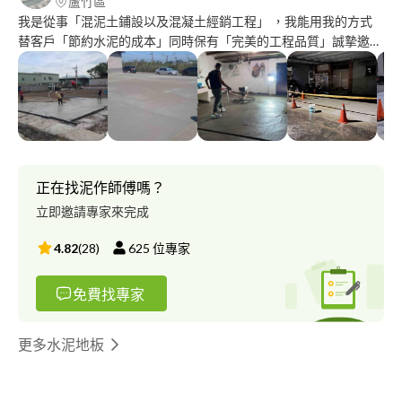
蘆竹區
我是從事「混泥土鋪設以及混凝土經銷工程」 ，我能用我的方式
替客戶「節約水泥的成本」同時保有「完美的工程品質」誠摯邀請
您為我填寫簡單推薦，您的回覆會幫助我建立口碑，並對我有很大
的幫助，非常感謝您的支持，謝謝。
正在找泥作師傅嗎？
立即邀請專家來完成
4.82
(
28
)
625
位專家
免費找專家
更多水泥地板