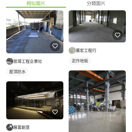
相似圖片
分類圖片
廣宏工程行
泥作地板
昱璋工程企業社
屋頂防水
展富創意