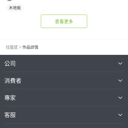
木地板
查看更多
找靈感
作品詳情
繼續完成
公司
關於我們
消費者
找專家(0)
買服務(0)
媒體報導
買服務
專家
部落格
如何使用PRO360
加入我們
案件中心
客服
熱門服務
投資人關係
成為專家