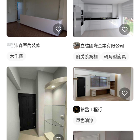
沛森室內裝修
立紘國際企業有限公司
木作櫃
廚房系統櫃
轉角型廚具
祐丞工程行
單色油漆