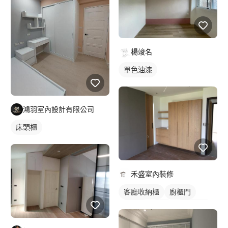
楊竣名
單色油漆
鴻羽室內設計有限公司
床頭櫃
禾盛室內裝修
客廳收納櫃
廚櫃門
木作櫃
衣櫃
櫥櫃木門