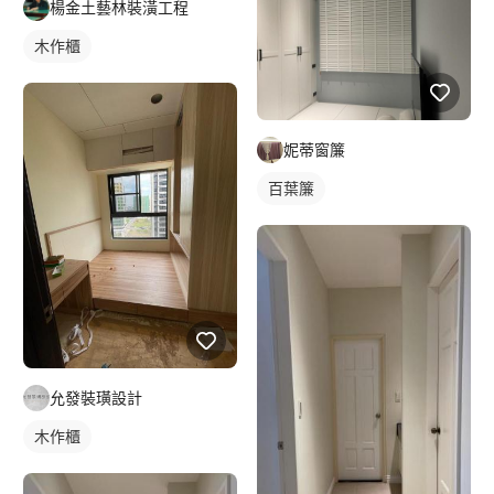
楊金土藝林裝潢工程
木作櫃
妮蒂窗簾
百葉簾
允發裝璜設計
木作櫃