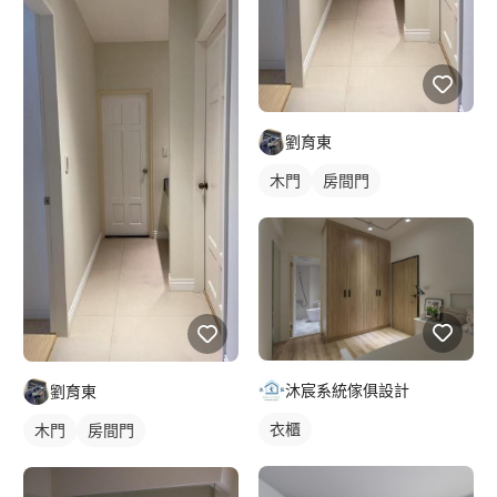
劉育東
木門
房間門
沐宸系統傢俱設計
劉育東
衣櫃
木門
房間門