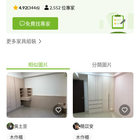
4.92
(
3446
)
2,552
位專家
免費找專家
更多家具組裝
相似圖片
分類圖片
吳土豆
簡苡安
木作櫃
木作櫃