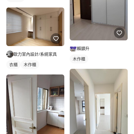
賴顗升
歐力室內設計/系統家具
木作櫃
衣櫃
木作櫃