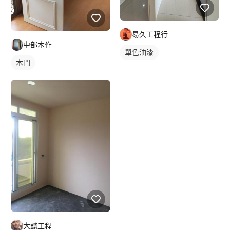
易久工程行
中部木作
單色油漆
木門
大懿工程