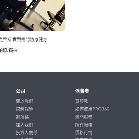
克里斯 實戰格鬥防身健身
拍照/擺拍
公司
消費者
關於我們
買服務
媒體報導
如何使用PRO360
部落格
熱門服務
加入我們
所有服務
投資人關係
價格行情