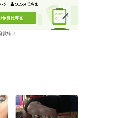
976
)
10,164
位專家
免費找專家
身教練