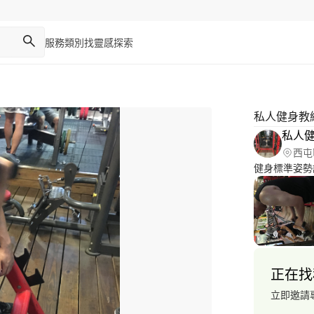
服務類別
找靈感
探索
私人健身教
私人
西屯
健身標準姿勢
正在找
立即邀請