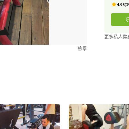
4.95
(
3
更多私人健
檢舉