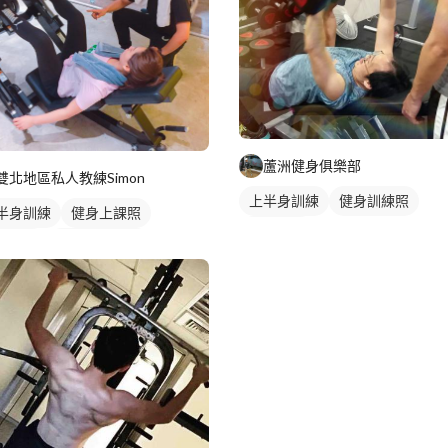
蘆洲健身俱樂部
雙北地區私人教練Simon
上半身訓練
健身訓練照
半身訓練
健身上課照
胸肌訓練
身教練
私人健身教練
訓教練
健身課程
重訓課程
肌訓練