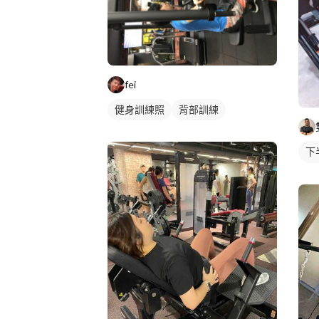
fei
健身訓練照
背部訓練
下
健
重
胸