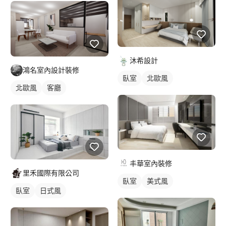
沐希設計
鴻名室內設計裝修
臥室
北歐風
北歐風
客廳
丰華室內裝修
里禾國際有限公司
臥室
美式風
臥室
日式風