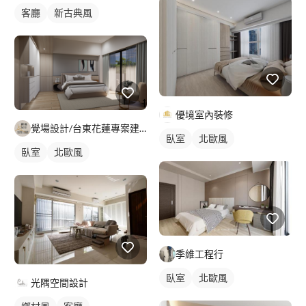
客廳
新古典風
優境室內裝修
覺場設計/台東花蓮專案建築.室內裝修工程
臥室
北歐風
臥室
北歐風
季維工程行
臥室
北歐風
光隅空間設計