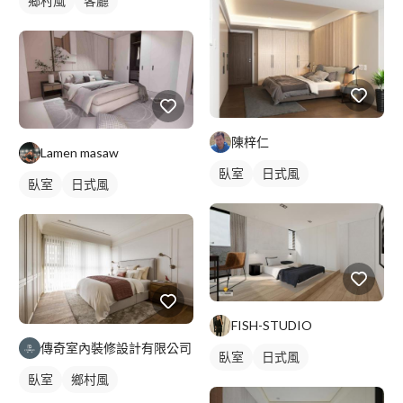
鄉村風
客廳
陳梓仁
Lamen masaw
臥室
日式風
臥室
日式風
FISH-STUDIO
傳奇室內裝修設計有限公司
臥室
日式風
臥室
鄉村風