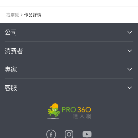
找靈感
作品詳情
繼續完成
公司
關於我們
消費者
找專家(0)
買服務(0)
媒體報導
買服務
專家
部落格
如何使用PRO360
加入我們
案件中心
客服
熱門服務
投資人關係
成為專家
所有服務
客服中心
合作提案
如何接案
價格行情
使用條款
聯絡我們
專家指南
專家目錄
信任與保障
推廣服務