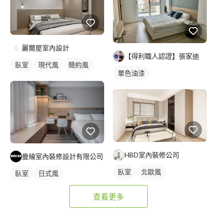
麗爾屋室內設計
【得利職人認證】張家迪
臥室
現代風
簡約風
單色油漆
HBD室內裝修公司
曼綸室內裝修設計有限公司
臥室
北歐風
臥室
日式風
查看更多