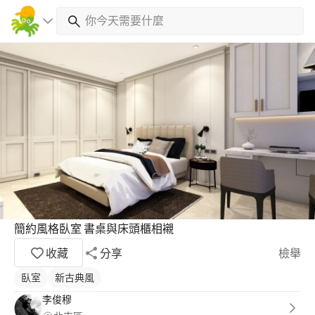
簡約風格臥室 書桌與床頭櫃相襯
收藏
分享
檢舉
臥室
新古典風
李俊穆