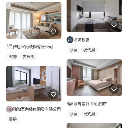
俬飾軟裝
雅思室內裝修有限公司
臥室
現代風
客廳
古典風
歐肯設計-中山門市
釉陶室內裝修開發有限公司
臥室
日式風
書房