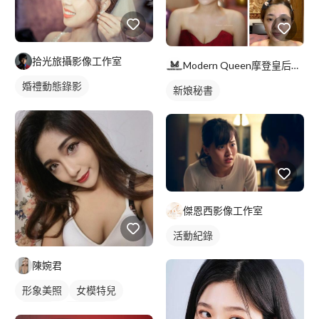
拾光旅攝影像工作室
Modern Queen摩登皇后婚紗工作室
婚禮動態錄影
新娘秘書
婚禮平面攝影
傑恩西影像工作室
活動紀錄
陳婉君
形象美照
女模特兒
沙龍照
個人寫真