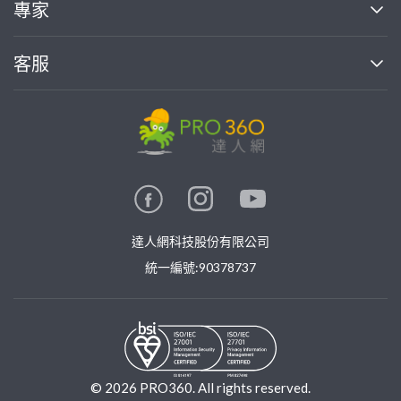
專家
部落格
如何使用PRO360
加入我們
案件中心
客服
熱門服務
投資人關係
成為專家
所有服務
客服中心
合作提案
如何接案
價格行情
使用條款
聯絡我們
專家指南
專家目錄
信任與保障
推廣服務
在地專家推薦
隱私權政策
卓越專家
達人網科技股份有限公司
關鍵字搜尋
公告
特約專家
統一編號:90378737
專業知識
勞健保專區
問專家
新手攻略
©
2026
PRO360. All rights reserved.