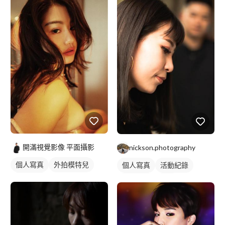
開滿視覺影像 平面攝影
nickson.photography
個人寫真
外拍模特兒
個人寫真
活動紀錄
商業人像
婚禮攝影
抓拍