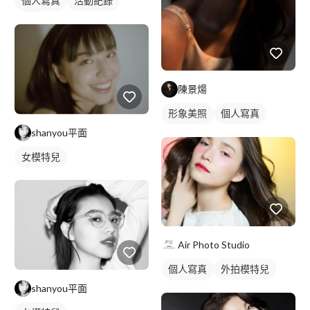
個人寫真
活動紀錄
抓拍
陳景煬
形象美照
個人寫真
shanyou平面
棚拍藝術照
沙龍照
藝術照
女模特兒
Air Photo Studio
個人寫真
外拍模特兒
shanyou平面
商業人像