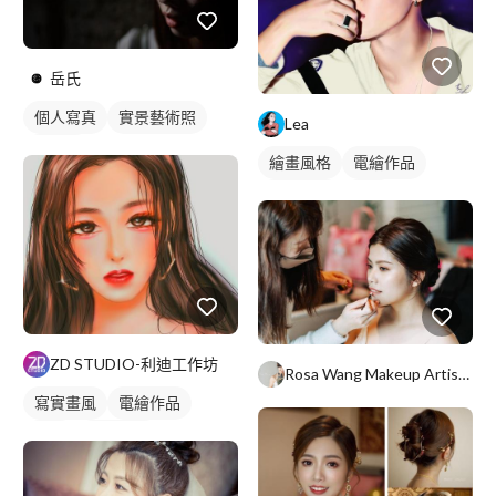
岳氏
個人寫真
實景藝術照
Lea
藝術照
繪畫風格
電繪作品
寫實畫風
插畫
人物插畫
ZD STUDIO-利迪工作坊
Rosa Wang Makeup Artist 彩妝造型
寫實畫風
電繪作品
插畫
人物插畫