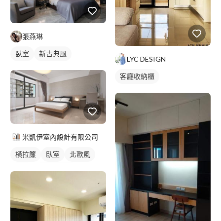
張燕琳
臥室
新古典風
LYC DESIGN
客廳收納櫃
米凱伊室內設計有限公司
橫拉簾
臥室
北歐風
紗簾
落地窗窗簾