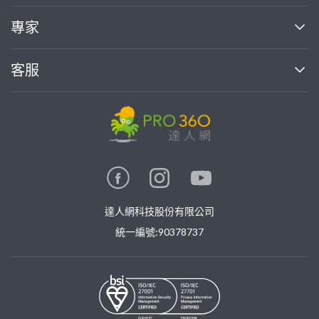
媒體報導
買服務
專家
部落格
如何使用PRO360
加入我們
案件中心
客服
熱門服務
投資人關係
成為專家
所有服務
客服中心
合作提案
如何接案
價格行情
使用條款
聯絡我們
專家指南
專家目錄
信任與保障
推廣服務
在地專家推薦
隱私權政策
卓越專家
達人網科技股份有限公司
關鍵字搜尋
公告
特約專家
統一編號:90378737
專業知識
勞健保專區
問專家
新手攻略