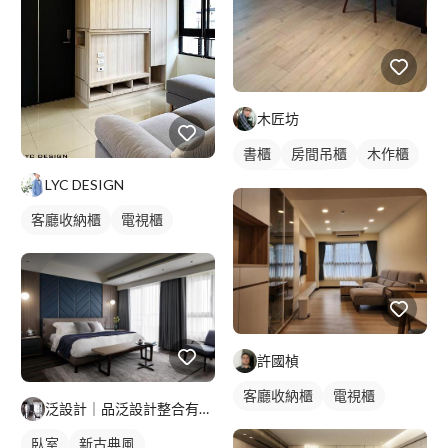
木匠坊
書櫃
房間吊櫃
木作櫃
全室照明設計
LYC DESIGN
客廳收納櫃
電視櫃
許國楨
客廳收納櫃
電視櫃
泛設計｜品泛設計整合有限公司
臥室
新古典風