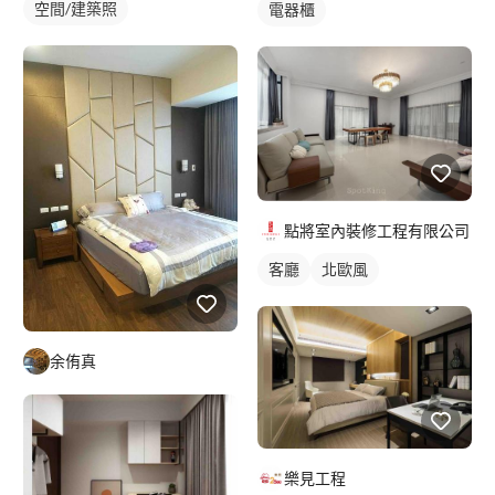
空間/建築照
電器櫃
點將室內裝修工程有限公司
客廳
北歐風
余侑真
樂見工程