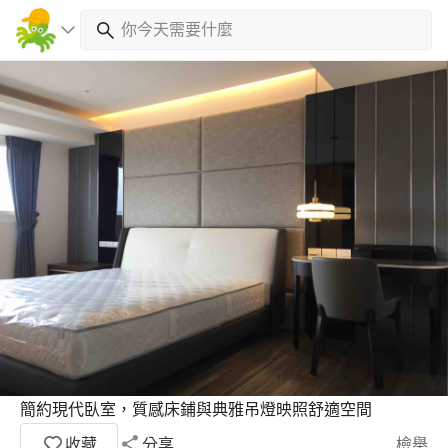
簡約現代臥室，質感床鋪與典雅吊燈映照舒適空間
收藏
分享
檢舉