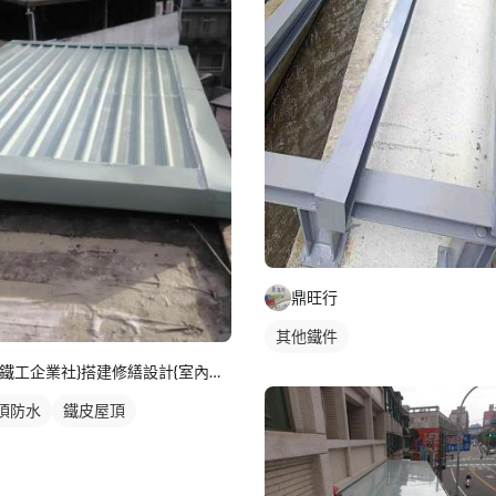
鼎旺行
其他鐵件
{鐵工企業社}搭建修繕設計{室內房屋修繕整修工程}$免費估價
頂防水
鐵皮屋頂