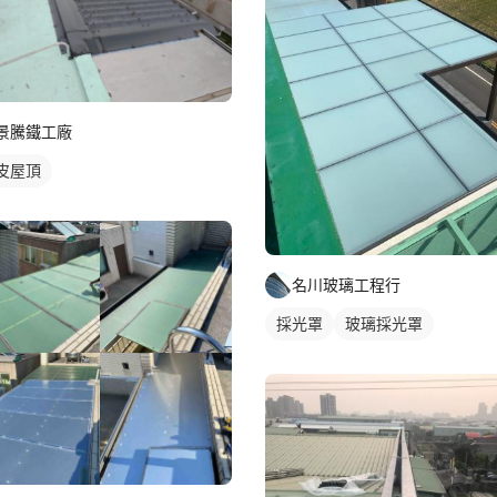
景騰鐵工廠
皮屋頂
名川玻璃工程行
採光罩
玻璃採光罩