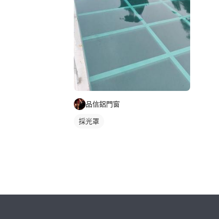
品信鋁門窗
採光罩
繼續完成