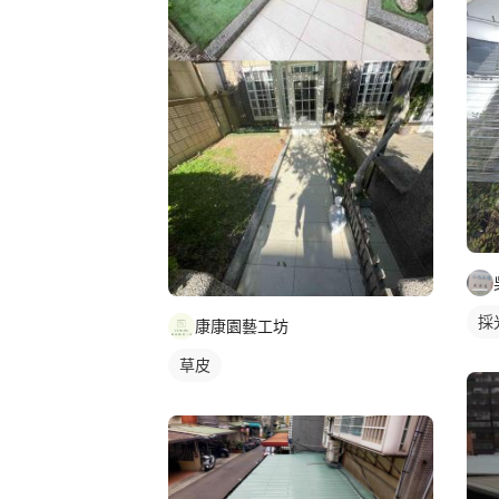
採
康康園藝工坊
草皮