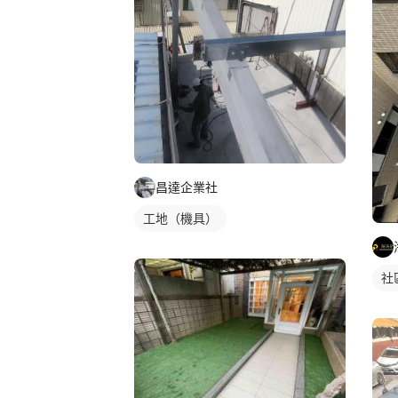
昌達企業社
工地（機具）
社