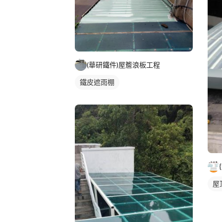
(華研鐵件)屋簷浪板工程
鐵皮遮雨棚
屋