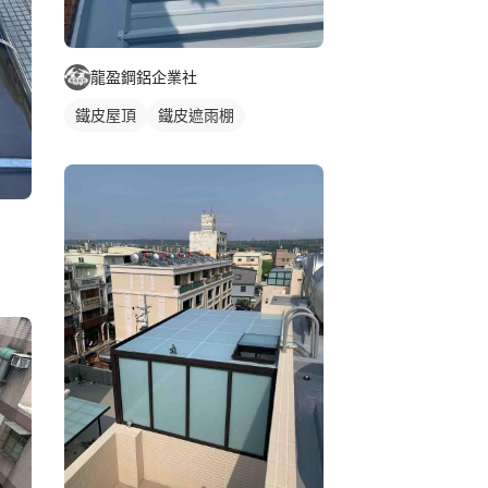
龍盈鋼鋁企業社
鐵皮屋頂
鐵皮遮雨棚