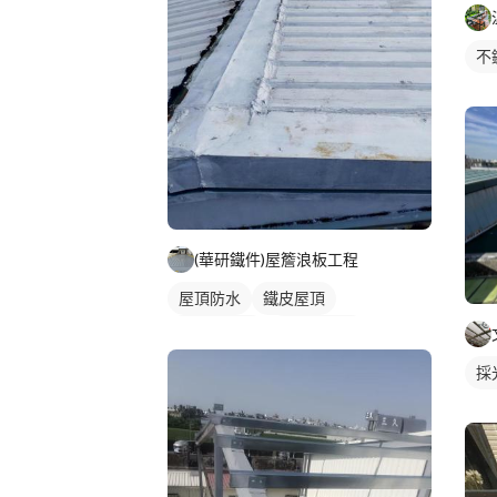
不
(華研鐵件)屋簷浪板工程
屋頂防水
鐵皮屋頂
防水漆施工
鐵皮遮雨棚
採