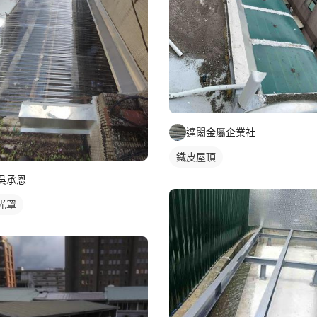
達閎金屬企業社
鐵皮屋頂
吳承恩
光罩