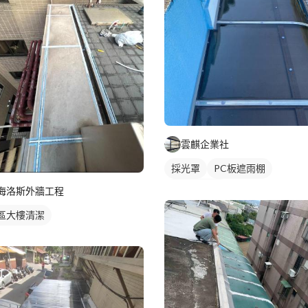
雲麒企業社
採光罩
PC板遮雨棚
PC板採光罩
海洛斯外牆工程
區大樓清潔