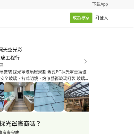
下載App
成為專家
登入
照天空光彩
玻璃工程行
區
璃安裝 採光罩玻璃屋規劃 舊式PC採光罩更換玻
、安全玻璃、各式明鏡、烤漆藝術玻璃訂製 玻璃修
士鑫玻璃工程行
採光罩廠商嗎？
專家來完成