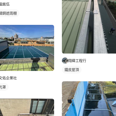
温銘伍
鏽鋼遮雨棚
翔緯工程行
鐵皮屋頂
文佑企業社
光罩