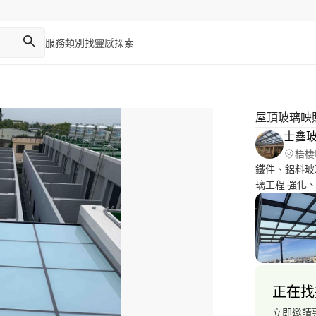
服務類別
找靈感
探索
屋頂玻璃映
士鑫
梧棲
鐵件、鋁料玻
璃工程 強化
繕 粉絲頁/
正在找
立即邀請