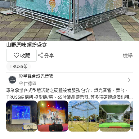
山野原味 繽紛盛宴
收藏
分享
檢舉
TRUSS架
彩星舞台燈光音響
仁德區
專業承辦各式型態活動之硬體設備服務 包含：燈光音響、舞台、
TRUSS結構架 投影機/幕、65吋液晶顯示器..等多項硬體設備出租
成果發表/校慶/運動會/畢業典禮/社團活動/婚宴/尾牙/春酒/各式展
演/音樂會/記者會/節日慶典/動土儀式/商業活動等⋯ ?有相關需求
者，歡迎邀請報價?