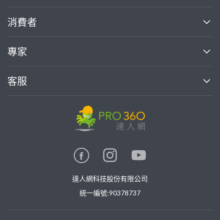
關於我們
消費者
找專家(0)
買服務(0)
媒體報導
買服務
專家
部落格
如何使用PRO360
加入我們
案件中心
客服
熱門服務
投資人關係
成為專家
所有服務
客服中心
合作提案
如何接案
價格行情
使用條款
聯絡我們
專家指南
專家目錄
信任與保障
推廣服務
在地專家推薦
隱私權政策
卓越專家
達人網科技股份有限公司
關鍵字搜尋
公告
特約專家
統一編號:90378737
專業知識
勞健保專區