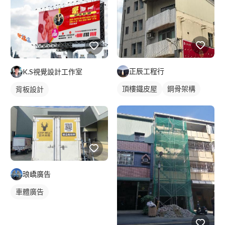
正辰工程行
K.S視覺設計工作室
頂樓鐵皮屋
鋼骨架構
背板設計
琅嶠廣告
車體廣告