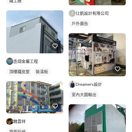
鐵工廠
仩凱設計有限公司
戶外廣告
丞翊金屬工程
頂樓鐵皮屋
裝潢板
Dreamers設計
室內大圖輸出
魏雲祥
牆面彩繪