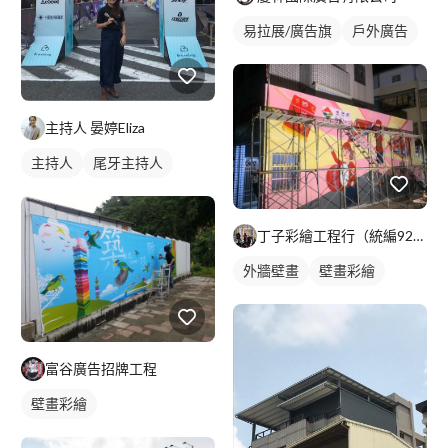
易拉展/廣告旗
戶外廣告
主持人 晏婷Eliza
主持人
尾牙主持人
丁子彩繪工程行（統編92247389）
外牆壁畫
壁畫彩繪
富谷廣告招牌工程
壁畫彩繪