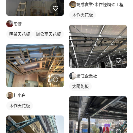
靖成實業-木作輕鋼架工程
木作天花板
宅修
明架天花板
辦公室天花板
輕鋼架天花板
靖旺企業社
太陽能板
杜小白
木作天花板