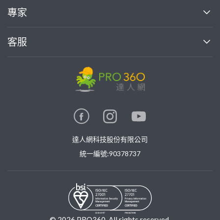
買服務
專家
部落格
如何使用PRO360
加入我們
案件中心
客服
熱門服務
投資人關係
成為專家
所有服務
客服中心
合作提案
如何接案
價格行情
使用條款
聯絡我們
專家指南
專家目錄
信任與保障
推廣服務
在地專家推薦
隱私權政策
卓越專家
達人網科技股份有限公司
關鍵字搜尋
公告
特約專家
統一編號:90378737
專業知識
勞健保專區
問專家
新手攻略
©
2026
PRO360. All rights reserved.