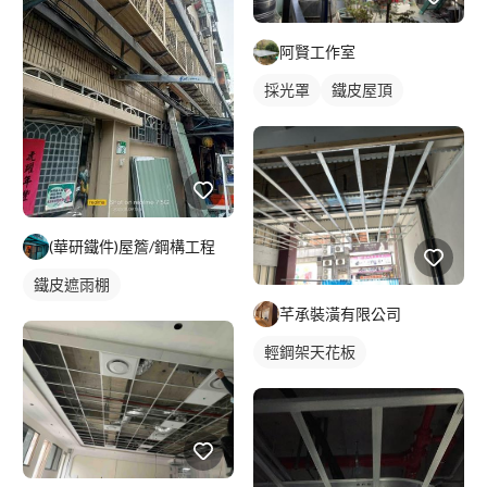
阿賢工作室
採光罩
鐵皮屋頂
(華研鐵件)屋簷/鋼構工程
鐵皮遮雨棚
芊承裝潢有限公司
輕鋼架天花板