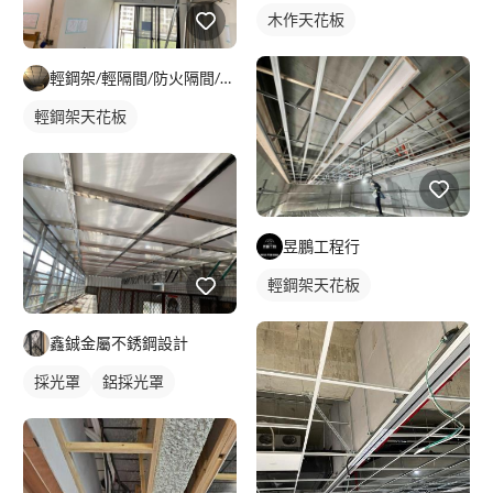
木作天花板
輕鋼架/輕隔間/防火隔間/造型天花/自工價廉
輕鋼架天花板
昱鵬工程行
輕鋼架天花板
鑫鋮金屬不銹鋼設計
採光罩
鋁採光罩