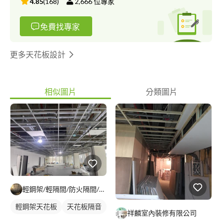
4.85
(
168
)
2,666
位專家
免費找專家
更多天花板設計
相似圖片
分類圖片
輕鋼架/輕隔間/防火隔間/造型天花/自工價廉
輕鋼架天花板
天花板隔音
祥麟室內裝修有限公司