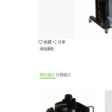
收藏
分享
商品攝影
相似圖片
分類圖片