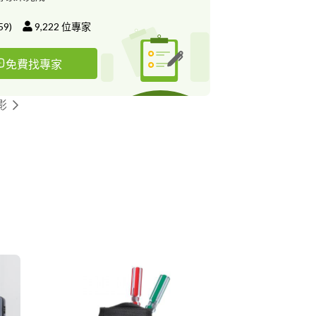
59
)
9,222
位專家
免費找專家
影