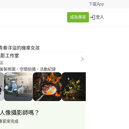
下載App
成為專家
登入
青春洋溢的機車女孩
攝影工作室
區
後製修圖，空間拍攝，活動紀錄
人像攝影師嗎？
專家來完成