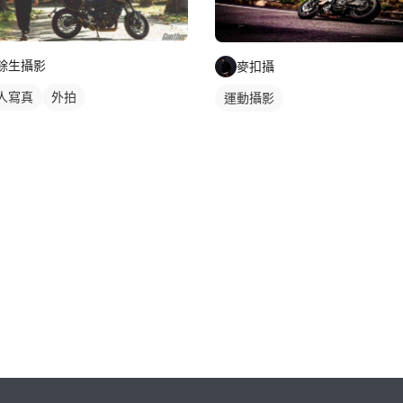
餘生攝影
麥扣攝
人寫真
外拍
運動攝影