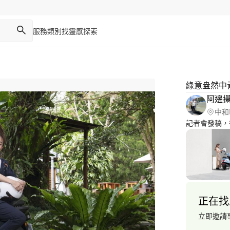
服務類別
找靈感
探索
綠意盎然中
阿邊
中和
記者會發稿，
正在找
立即邀請