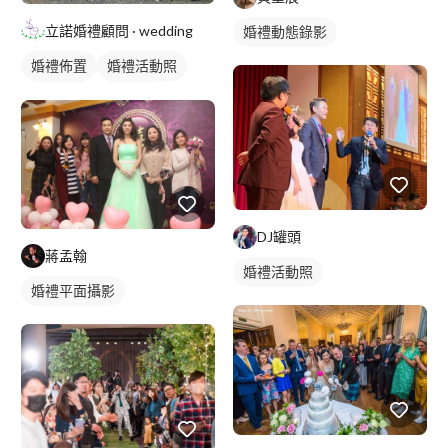
立諾婚禮顧問 · wedding
婚禮動態錄影
婚禮佈置
婚禮活動照
婚禮氣球
戶外婚禮
婚禮情境
DJ罐頭
蔣孟翰
婚禮活動照
婚禮平面攝影