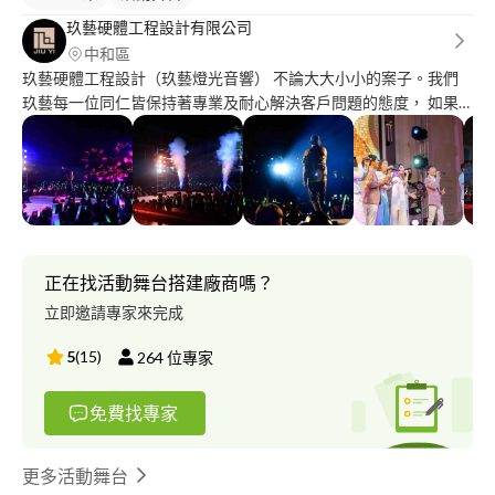
玖藝硬體工程設計有限公司
中和區
玖藝硬體工程設計（玖藝燈光音響） 不論大大小小的案子。我們
玖藝每一位同仁皆保持著專業及耐心解決客戶問題的態度， 如果
您正在規劃要舉辦成發或是表演，有尋找燈光音響硬體廠商的需
求， 無論是燈光音響、舞台TRUSS結構、視訊工程、電力工程、
大圖設計及輸出…等，我們都可以協助一併完成，
正在找活動舞台搭建廠商嗎？
立即邀請專家來完成
5
(
15
)
264
位專家
免費找專家
更多活動舞台