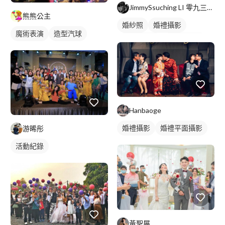
JimmySsuching LI 零九三一一九零零零七 ＞J
熊熊公主
婚紗照
婚禮攝影
魔術表演
造型汽球
情侶婚紗照
情侶藝術照
家庭照
Hanbaoge
婚禮攝影
婚禮平面攝影
游晞彤
活動紀錄
黃聖展