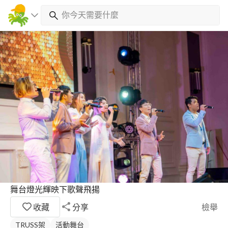
舞台燈光輝映下歌聲飛揚
收藏
分享
檢舉
TRUSS架
活動舞台