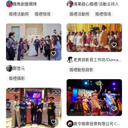
溱果甜心婚禮/活動主持人
雅雋創藝團隊
婚禮活動照
婚禮情境
婚禮活動照
婚禮情境
老男孩影音工作坊/Duncan Shen - Photography Studio
鄭登元
婚禮動態錄影
婚禮攝影
晨令娛樂音樂有限公司 Chantèr Entertainme