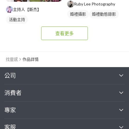
Ruby Lee Photography
主持人【斯杰】
婚禮攝影
婚禮動態錄影
活動主持
查看更多
找靈感
作品詳情
繼續完成
公司
關於我們
消費者
找專家(0)
買服務(0)
媒體報導
買服務
專家
部落格
如何使用PRO360
加入我們
案件中心
客服