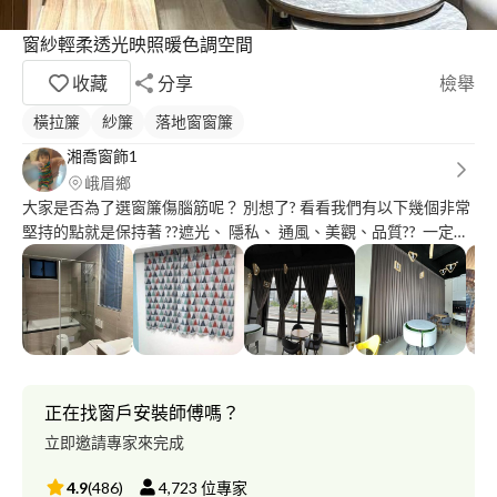
窗紗輕柔透光映照暖色調空間
收藏
分享
檢舉
橫拉簾
紗簾
落地窗窗簾
湘喬窗飾1
峨眉鄉
大家是否為了選窗簾傷腦筋呢？ 別想了? 看看我們有以下幾個非常
堅持的點就是保持著 ??遮光、 隱私、 通風、美觀、品質?? 一定能
夠滿足各位的需求 快來製作出令人滿意而舒適的窗簾吧 你還在等
什麼呢??? 為了你們，我們必定做到200分的努力?? 只為了給你們
完美及優美的品質 窗簾老闆說客人百百種，是無法全部擁有的。
客戶需要的，才是我們想要銷售的。 唯有持之以恆真心對待每組
客戶，才是最棒最好的銷售方式。 ?‍♂️選擇好溝通窗簾很重要 ?別
猶豫就聯絡我們呦～專精風格設計? ?‍♀️免費到府諮詢 歡迎預約☎
立刻安排 到府丈量設計皆為免費的 ✯ 流程 丈量及設計➾️挑選布料
正在找窗戶安裝師傅嗎？
及款式➾現場報價➾安裝施工➾客戶簽收 ??報價即是完工價，不另
立即邀請專家來完成
外加價?? 布簾，捲簾，蜂巢簾，調光簾 ，羅馬簾 ，窗紗 ，鋁百葉
，木百葉 ，拉門，窗客製化，品質保障
4.9
(
486
)
4,723
位專家