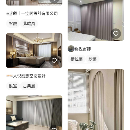
叙十一空間設計有限公司
客廳
北歐風
錦悅窗飾
橫拉簾
紗簾
落地窗窗簾
大悅創想空間設計
臥室
古典風