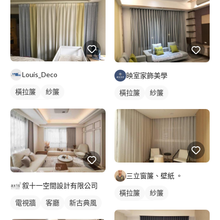
Louis_Deco
映室家飾美學
橫拉簾
紗簾
橫拉簾
紗簾
落地窗窗簾
三立窗簾、壁紙 。
叙十一空間設計有限公司
橫拉簾
紗簾
電視牆
客廳
新古典風
落地窗窗簾