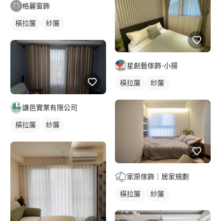
格麗窗飾
橫拉簾
紗簾
落地窗窗簾
星創藝傢飾-小揚
橫拉簾
紗簾
落地窗窗簾
謙邑實業有限公司
橫拉簾
紗簾
落地窗窗簾
家原傢飾｜居家規劃
橫拉簾
紗簾