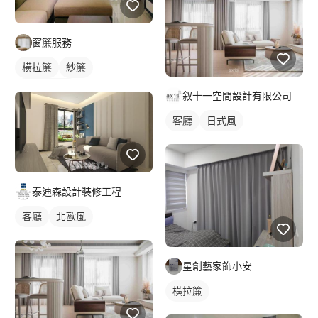
窗簾服務
橫拉簾
紗簾
落地窗窗簾
叙十一空間設計有限公司
客廳
日式風
泰迪森設計裝修工程
客廳
北歐風
星創藝家飾小安
橫拉簾