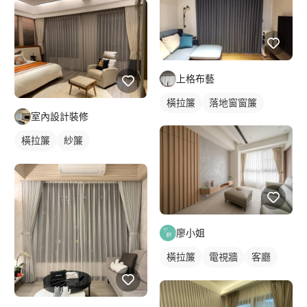
上格布藝
橫拉簾
落地窗窗簾
室內設計裝修
橫拉簾
紗簾
落地窗窗簾
廖小姐
橫拉簾
電視牆
客廳
簡約風
紗簾
落地窗窗簾