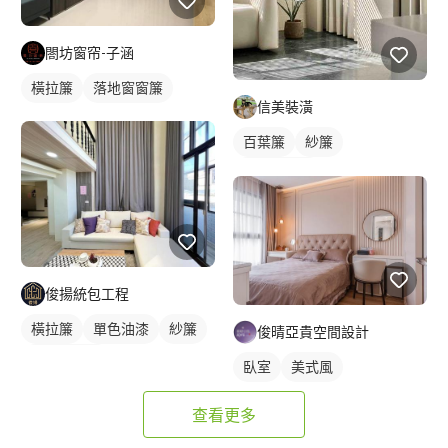
閤坊窗帘-子涵
橫拉簾
落地窗窗簾
信美裝潢
百葉簾
紗簾
落地窗窗簾
俊揚統包工程
橫拉簾
單色油漆
紗簾
俊晴亞貴空間設計
落地窗窗簾
臥室
美式風
查看更多