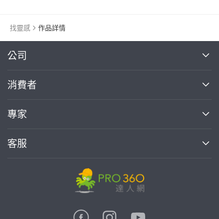
找靈感
作品詳情
繼續完成
公司
關於我們
消費者
找專家(0)
買服務(0)
媒體報導
買服務
專家
部落格
如何使用PRO360
加入我們
案件中心
客服
熱門服務
投資人關係
成為專家
所有服務
客服中心
合作提案
如何接案
價格行情
使用條款
聯絡我們
專家指南
專家目錄
信任與保障
推廣服務