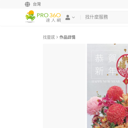
台灣
找靈感
作品詳情