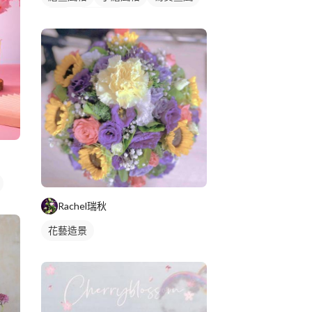
插畫
靜物素描
Rachel瑞秋
花藝造景