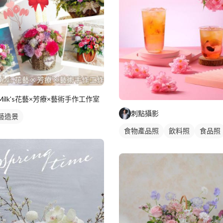
Milk's花藝×芳療×藝術手作工作室
刺點攝影
藝造景
食物產品照
飲料照
食品照