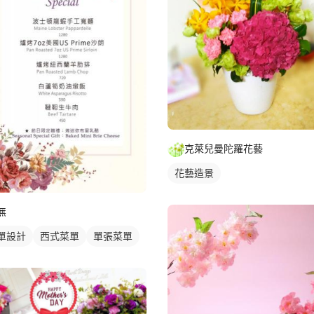
克萊兒曼陀羅花藝
花藝造景
無
單設計
西式菜單
單張菜單