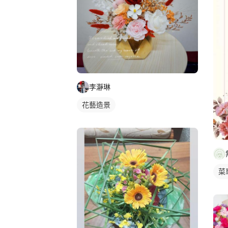
李瀞琳
花藝造景
菜