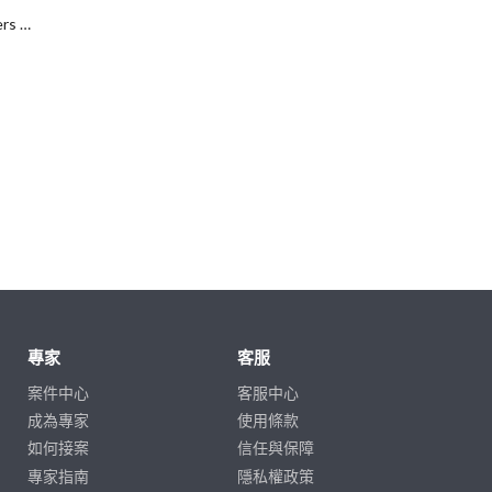
Yumi手作烘焙/韓式擠花/flowers cake/香氛蠟
專家
客服
案件中心
客服中心
成為專家
使用條款
如何接案
信任與保障
專家指南
隱私權政策