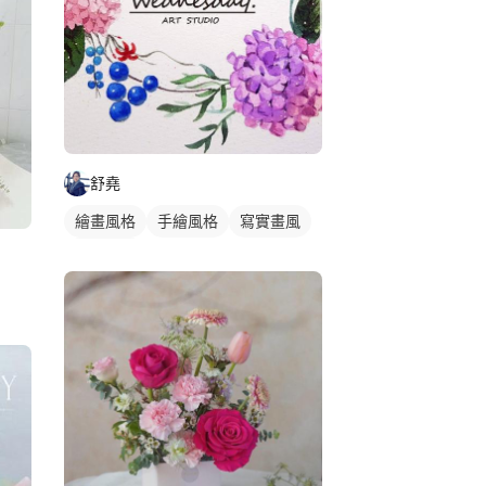
舒堯
繪畫風格
手繪風格
寫實畫風
靜物素描