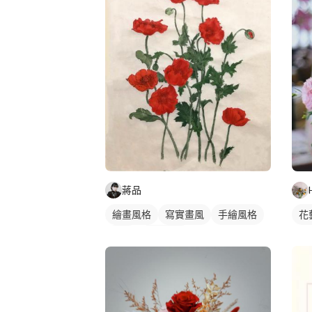
蔣品
繪畫風格
寫實畫風
手繪風格
花
插畫
靜物素描