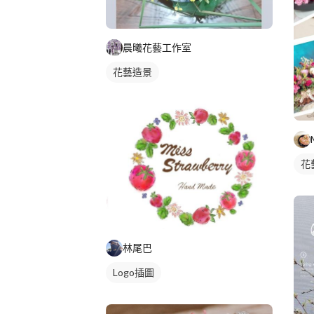
晨曦花藝工作室
花藝造景
花
林尾巴
Logo插圖