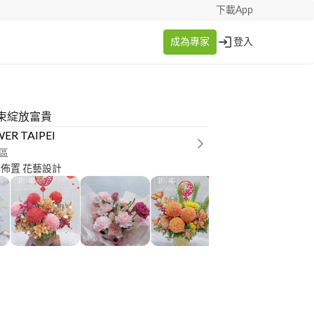
下載App
成為專家
登入
束綻放富貴
WER TAIPEI
區
婚禮布置 商業佈置 花藝設計