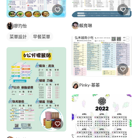
賴育琳
廖玓怡
菜單設計
早餐菜單
摺頁菜單
Pinky-蓁蓁