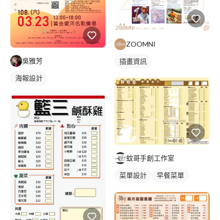
ZOOMNI
吳雅芳
插畫資訊
海報設計
蚊哥手創工作室
菜單設計
早餐菜單
摺頁菜單