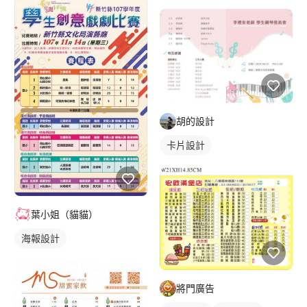
單張菜單
胡的設計
卡片設計
葉小姐（貓貓）
海報設計
將門廣告