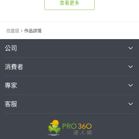
查看更多
找靈感
作品詳情
繼續完成
公司
關於我們
消費者
找專家(0)
買服務(0)
媒體報導
買服務
專家
部落格
如何使用PRO360
加入我們
案件中心
客服
熱門服務
投資人關係
成為專家
所有服務
客服中心
合作提案
如何接案
價格行情
使用條款
聯絡我們
專家指南