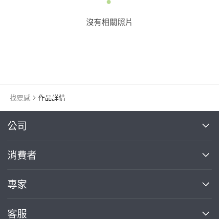
沒有相關照片
找靈感
作品詳情
繼續完成
公司
關於我們
消費者
找專家(0)
買服務(0)
媒體報導
買服務
專家
部落格
如何使用PRO360
加入我們
案件中心
客服
熱門服務