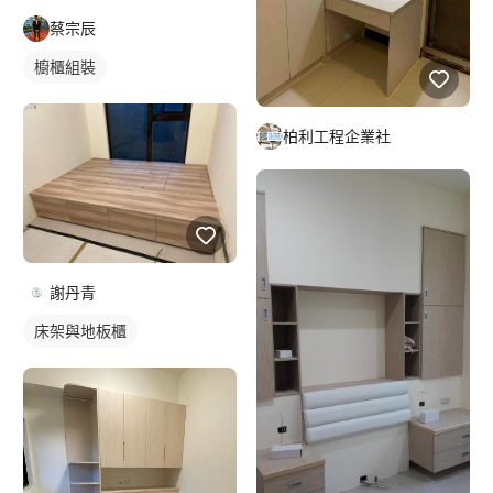
蔡宗辰
櫥櫃組裝
柏利工程企業社
謝丹青
床架與地板櫃