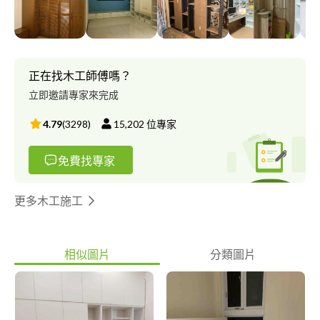
志廣。所以當各位有需求的老闆。可以給我們一個機會為你們服
務。我們一定會盡心盡力幫你完成任務 系統櫃。系統廚具量身訂
製打造專屬風格 明架。暗架。平釘天花板。木作單面牆。木作地
面架工程高。電視櫃。電視牆。各式收納櫃。衣櫃。鞋櫃。矮櫃。
吊櫃。玻璃展示櫃。浴櫃。浴櫃。鏡櫃。輕鋼架隔間牆。各式輕裝
正在找木工師傅嗎？
潢。都歡迎指教 當你們有好的想法。害怕來的師傅不夠細心。專
立即邀請專家來完成
業。有經驗。那你們一定要找我。大聲告訴我們你想要的。讓我們
用我們的專業。來創造各位心中的夢。
4.79
(
3298
)
15,202
位專家
免費找專家
更多木工施工
相似圖片
分類圖片