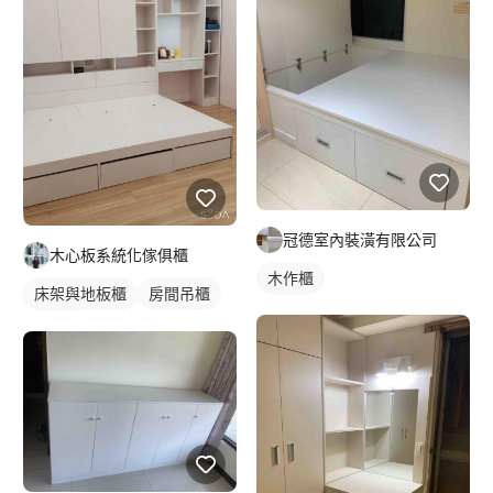
冠德室內裝潢有限公司
木心板系統化傢俱櫃
木作櫃
床架與地板櫃
房間吊櫃
床頭櫃