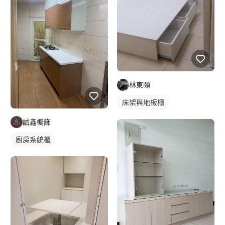
林東頤
床架與地板櫃
誠鑫櫥飾
廚房系統櫃