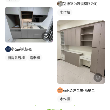
冠德室內裝潢有限公司
木作櫃
參品系統櫥櫃
廚房系統櫃
電器櫃
unix奇建企業-陳福全
木作櫃