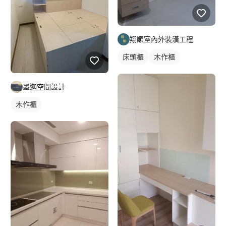
翔順室內外裝潢工程
床頭櫃
木作櫃
墨迦空間設計
木作櫃