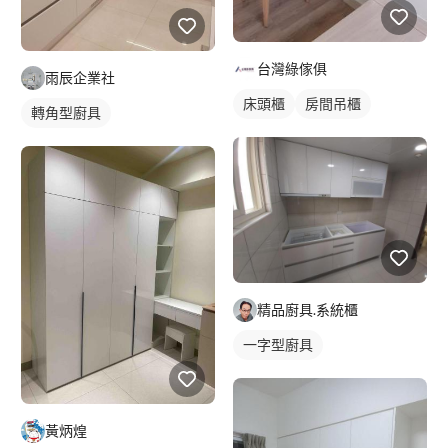
台灣綠傢俱
雨辰企業社
床頭櫃
房間吊櫃
轉角型廚具
精品廚具.系統櫃
一字型廚具
黃炳煌