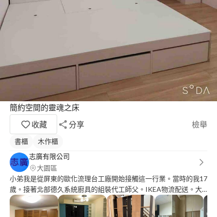
簡約空間的靈魂之床
收藏
分享
檢舉
書櫃
木作櫃
志廣有限公司
大園區
小弟我是從屏東的歐化流理台工廠開始接觸這一行業。當時的我17
歲。接著北部德久系統廚具的組裝代工師父。IKEA物流配送。大
鼎廚具。京華城3樓高級珠寶商場裝修（哪一年的我好想離開）怎
麼知道後來還是歐德集團「優渥實木」工務師傅。一路來到今天的