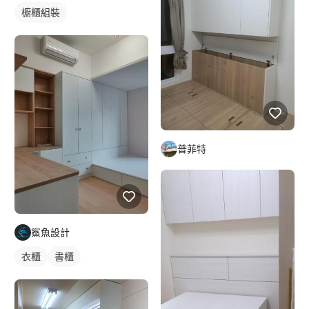
櫥櫃組裝
普菲特
鯊魚設計
衣櫃
書櫃