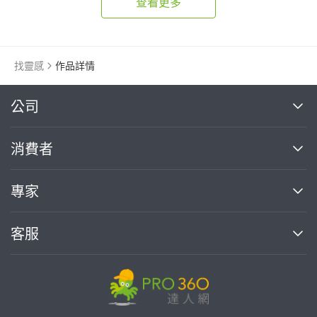
查看更多
找靈感
作品詳情
繼續完成
公司
關於我們
消費者
找專家(0)
買服務(0)
媒體報導
買服務
專家
部落格
如何使用PRO360
加入我們
案件中心
客服
熱門服務
投資人關係
成為專家
所有服務
客服中心
合作提案
如何接案
價格行情
使用條款
聯絡我們
專家指南