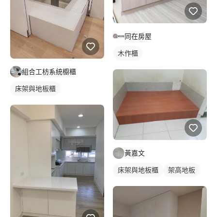
同在房屋
木作櫃
組合工枋系統櫥櫃
床架與地板櫃
黃嘉文
床架與地板櫃
架高地板