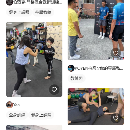
重訓課程
手臂訓練
伯烈克·鬥格混合武術訓練中心（桃園館）
健身上課照
拳擊教練
POYEN柏彥??你的專屬私人健身教練！
教練照
Yao
全身訓練
健身上課照
拳擊教練
拳擊課程