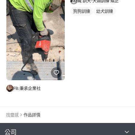
藏 訓犬-犬類訓練 矯正
狗狗訓練
幼犬訓練
寵物訓練
FB:秉承企業社
找靈感
作品詳情
繼續完成
公司