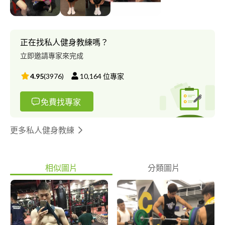
正在找私人健身教練嗎？
立即邀請專家來完成
4.95
(
3976
)
10,164
位專家
免費找專家
更多私人健身教練
相似圖片
分類圖片