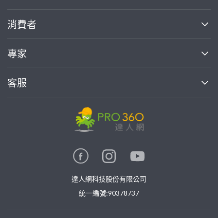
關於我們
消費者
找專家(0)
買服務(0)
媒體報導
買服務
專家
部落格
如何使用PRO360
加入我們
案件中心
客服
熱門服務
投資人關係
成為專家
所有服務
客服中心
合作提案
如何接案
價格行情
使用條款
聯絡我們
專家指南
專家目錄
信任與保障
推廣服務
在地專家推薦
隱私權政策
卓越專家
達人網科技股份有限公司
關鍵字搜尋
公告
特約專家
統一編號:90378737
專業知識
勞健保專區