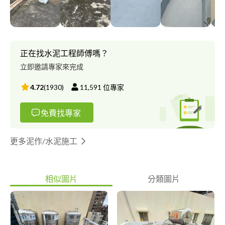
定要那個縣市的防水廠商幫你做工程？有比較好嗎？認真負責的廠
商，肯幫你服務的廠商，不管大家距離多遙遠，有品質的就是有品
質，會負責的就是會負責好不好！
正在找水泥工程師傅嗎？
立即邀請專家來完成
4.72
(
1930
)
11,591
位專家
免費找專家
更多泥作/水泥施工
相似圖片
分類圖片