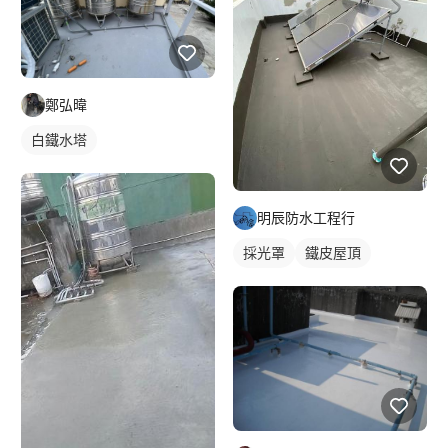
鄭弘暐
白鐵水塔
明辰防水工程行
採光罩
鐵皮屋頂