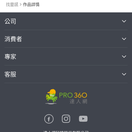
找靈感
作品詳情
繼續完成
公司
關於我們
消費者
找專家(0)
買服務(0)
媒體報導
買服務
專家
部落格
如何使用PRO360
加入我們
案件中心
客服
熱門服務
投資人關係
成為專家
所有服務
客服中心
合作提案
如何接案
價格行情
使用條款
聯絡我們
專家指南
專家目錄
信任與保障
推廣服務
在地專家推薦
隱私權政策
卓越專家