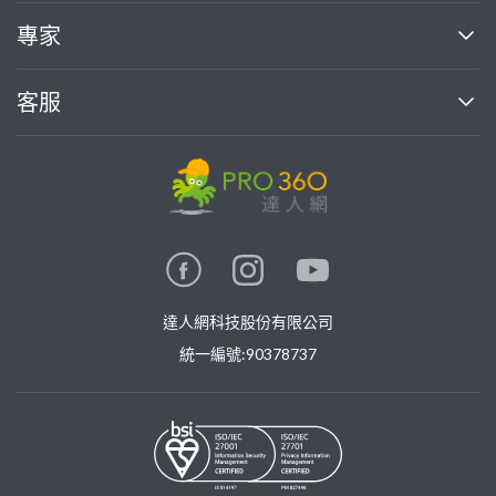
媒體報導
買服務
專家
部落格
如何使用PRO360
加入我們
案件中心
客服
熱門服務
投資人關係
成為專家
所有服務
客服中心
合作提案
如何接案
價格行情
使用條款
聯絡我們
專家指南
專家目錄
信任與保障
推廣服務
在地專家推薦
隱私權政策
卓越專家
達人網科技股份有限公司
關鍵字搜尋
公告
特約專家
統一編號:90378737
專業知識
勞健保專區
問專家
新手攻略