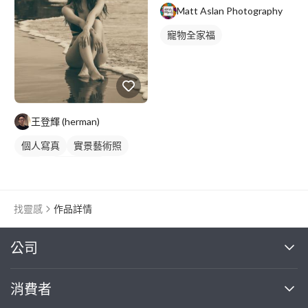
Matt Aslan Photography
寵物全家福
王登輝 (herman)
個人寫真
實景藝術照
外拍
外拍模特兒
藝術照
抓拍
找靈感
作品詳情
繼續完成
公司
關於我們
消費者
找專家(0)
買服務(0)