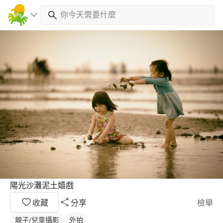
陽光沙灘泥土嬉戲
收藏
分享
檢舉
親子/兒童攝影
外拍