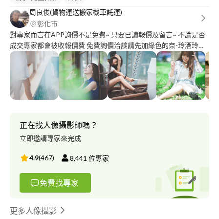
周良俊(貨物運送搬家機車託運)
彰化市
對專家而言在APP詢價不是免費~ 只要已讀報價及留言~ 不論是否
成交專家都會被收報價費 免費詢價洽談請先加綠色的奈-玲酒玲溜
山叭叭 請記得不要開啟阻擋陌生訊息不要開啟 專家會被收取費用
的情形: 客人已讀報價在APP留言或是取得專家電話 沒成交專家都
會被收取費用 讀取報價後請想好再回覆不用不要禮貌性回覆 一留
言或是取得連絡方式就算沒有成交專家都會被收錢 主動邀請專家
報價會讓專家先被系統收費 不論是否成交都會先被收費 一律不回
覆客人主動邀請報價請見諒 機車託運不同於一般託運載滿一整台
貨車 只服務您一台機車不用怕刮碰傷 運送費用是以公里數為基準
正在找人像攝影師嗎？
計算 預算只接受一般託運行情者可以直接接洽相關業者 本服務可
立即邀請專家來完成
以當日送達並讓您指定上下車地點 免除您還需出門牽車的麻煩 一
般託運業者不可能在當日到達指定地點 本車機車託運可讓人員隨
4.9
(
467
)
8,441
位專家
行也可附加運送其他物品 超值又方便
免費找專家
更多人像攝影