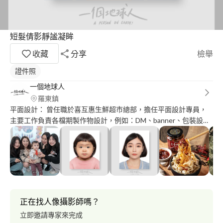
短髮倩影靜謐凝眸
收藏
分享
檢舉
證件照
一個地球人
羅東鎮
平面設計： 曾任職於喜互惠生鮮超市總部，擔任平面設計專員，
主要工作負責各檔期製作物設計，例如：DM、banner、包裝設
計、海報。在這份工作中讓我熟悉FB、IG各項功能使用方式，並
在規劃設計物中持續增加我的設計美感。 平面/動態攝影： 目前擔
任foodpanda特約攝影師，主要負責產品平面拍攝、修圖、調色、
燈光佈局及美化。曾在喜互惠擔任攝影師一職，製作開箱、料理、
採訪等主題Youtube影片。這些經歷培養我具備獨立執行棚拍、外
拍作業的能力。
正在找人像攝影師嗎？
立即邀請專家來完成