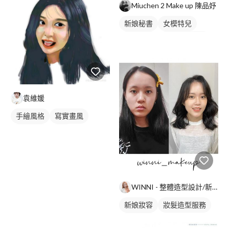
Miuchen 2 Make up 陳品妤
新娘秘書
女模特兒
新娘妝容
妝髮造型服務
袁維媛
手繪風格
寫實畫風
繪畫風格
插畫
人物插畫
WINNI - 整體造型設計/新娘秘書
新娘妝容
妝髮造型服務
新娘秘書