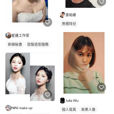
張祐維
男模特兒
星蓮工作室
新娘秘書
妝髮造型服務
Julia Wu
NlNI make up
個人寫真
商業人像