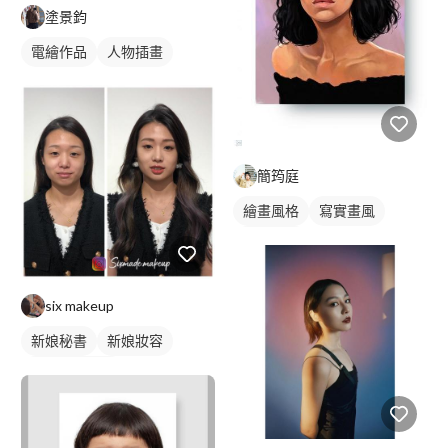
塗景鈞
電繪作品
人物插畫
簡筠庭
繪畫風格
寫實畫風
人物插畫
six makeup
新娘秘書
新娘妝容
妝髮造型服務