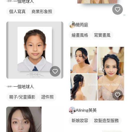
一個地球人
個人寫真
商業形象照
證件照
簡筠庭
繪畫風格
寫實畫風
卡通風人物
人物插畫
一個地球人
親子/兒童攝影
證件照
Alining英英
新娘妝容
妝髮造型服務
新娘秘書