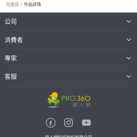
找靈感
作品詳情
繼續完成
公司
關於我們
消費者
找專家(0)
買服務(0)
媒體報導
買服務
專家
部落格
如何使用PRO360
加入我們
案件中心
客服
熱門服務
投資人關係
成為專家
所有服務
客服中心
合作提案
如何接案
價格行情
使用條款
聯絡我們
專家指南
專家目錄
信任與保障
推廣服務
在地專家推薦
隱私權政策
卓越專家