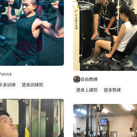
Patrick
自由教練
半身訓練
健身訓練照
健身上課照
健身教練
膀訓練
私人健身教練
重訓教練
健身課程
重訓課程
腿部訓
下半身訓練