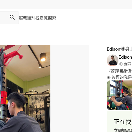
服務類別
找靈感
探索
Edison健
Edison
東區
『發揮自身價值
☀️ 曾經的
的問題，但遇
生理、心理素
要跨出第一步 Ed
AFAA-PF
健身C級指導員 
國嬰幼兒協會-
正在找
中華民國跆拳道協會黑帶2段 
體育學系 臺
立即邀請