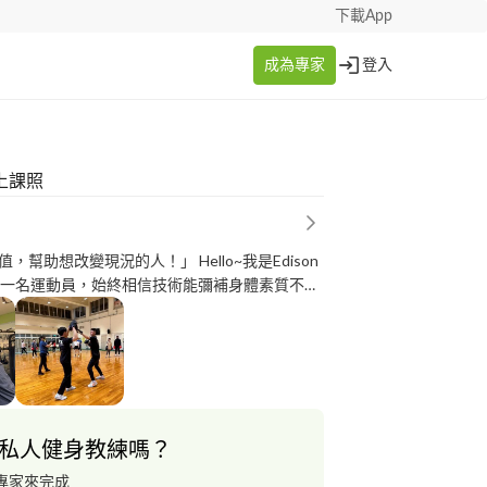
下載App
成為專家
登入
身上課照
，幫助想改變現況的人！」 Hello~我是Edison
我是一名運動員，始終相信技術能彌補身體素質不足
到一次又一次的運動傷害 開始堅信著訓練帶來的
質的提升，透過訓練讓身體產生巨大的變化? 只
ison 就能幫助您完成下一步✅ 《專業證照》
T 國際個人體適能顧問 中華民國健身運動協會體適能
THUMP Boxing 互動式健身拳擊L1+L2 中華民
幼兒體適能教練 中華民國紅十字會 CPR+AED
私人健身教練嗎？
《學/經歷》 國立臺北教育大學-
北市政府公務人員訓練處成人輕適能教練 國立臺北
專家來完成