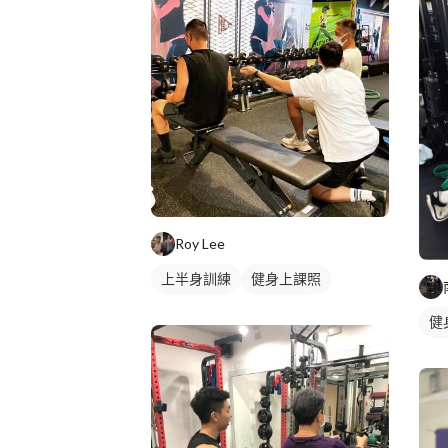
Roy Lee
上半身訓練
健身上課照
健身團體課
重訓教練
健
健身課程
重訓課程
腿部訓練
私
重