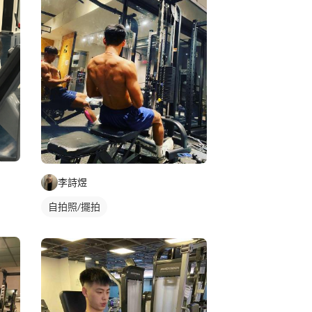
李詩煜
自拍照/擺拍
練