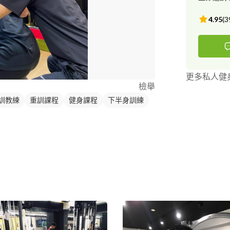
教育大學-教
能教練 國立
4.95
(
3
學-增肌班教練 《訓練專長》 體態雕塑 功能性訓練 循環訓
筒放鬆 燃脂健
更多私人健
檢舉
訓教練
重訓課程
健身課程
下半身訓練