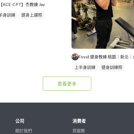
【ACE-CPT】杰教練 Jay
半身訓練
健身上課照
身教練
私人健身教練
訓教練
女健身教練
身課程
重訓課程
背部訓練
Fossil 健身教練 桃園｜新北
上半身訓練
健身訓練照
手臂訓練
查看更多
公司
消費者
關於我們
買服務