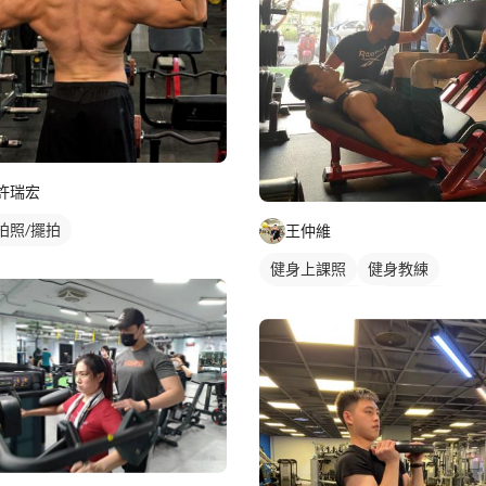
許瑞宏
拍照/擺拍
王仲維
健身上課照
健身教練
私人健身教練
重訓教練
健身課程
重訓課程
腿部訓