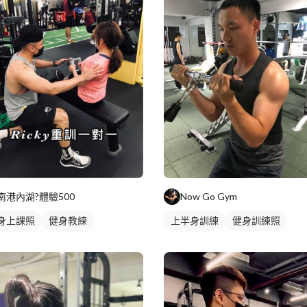
南港內湖?️體驗500
Now Go Gym
身上課照
健身教練
上半身訓練
健身訓練照
人健身教練
重訓教練
手臂訓練
訓課程
健身課程