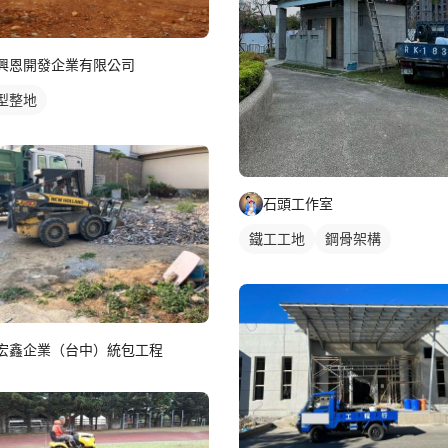
興恩開發企業有限公司
型整地
石頭工作室
鐵工工地
鋼骨架構
宏鑫企業（台中）統包工程