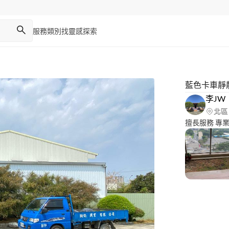
服務類別
找靈感
探索
藍色卡車靜
李JW
北區
擅長