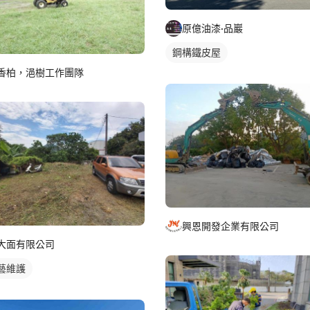
原億油漆·品巖
鋼構鐵皮屋
香柏，浥樹工作團隊
興恩開發企業有限公司
大面有限公司
藝維護