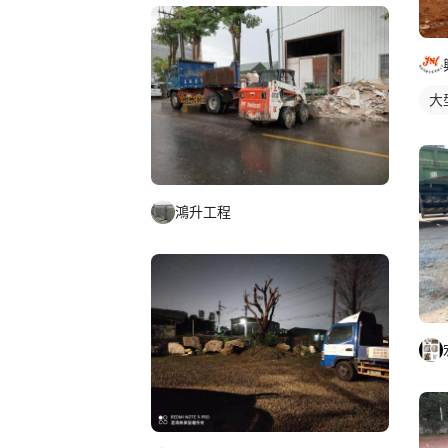
大
鴻升工程