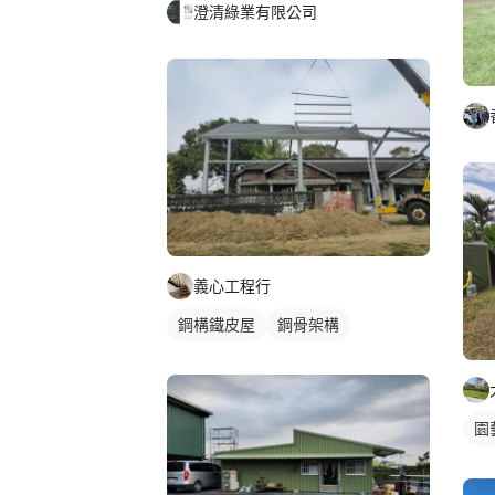
澄清綠業有限公司
義心工程行
鋼構鐵皮屋
鋼骨架構
園