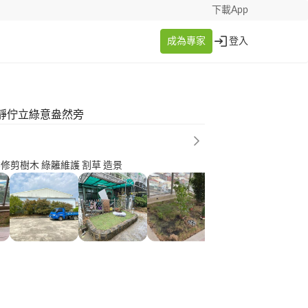
下載App
成為專家
登入
靜佇立綠意盎然旁
服務 專業修剪樹木 綠籬維護 割草 造景