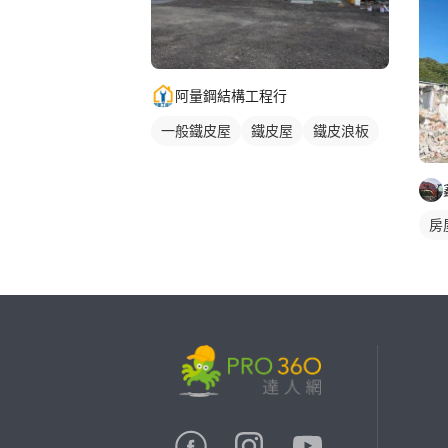
阿量鋼結構工程行
一般鐵皮屋
鐵皮屋
鐵皮浪板
房
繼續完成
找專家(0)
買服務(0)