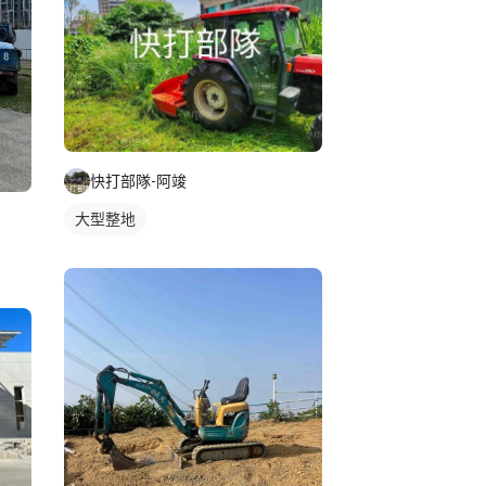
快打部隊-阿竣
大型整地